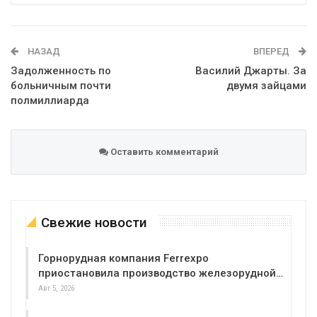
Telegram
Google+
WhatsApp
Эл. адрес
НАЗАД
ВПЕРЕД
Задолженность по
Василий Джарты. За
больничным почти
двумя зайцами
полмиллиарда
Оставить комментарий
Свежие новости
Горнорудная компания Ferrexpo
приостановила производство железорудной…
Авг 5, 2026