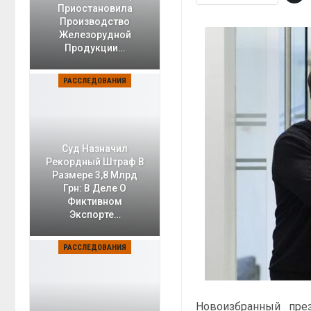
Приостановила
Производство
Железорудной
Продукции…
РАССЛЕДОВАНИЯ
Суд Назначил
Рекордный Штраф В
Размере 3,8 Млрд
Грн: В Деле О
Фиктивном
Экспорте…
РАССЛЕДОВАНИЯ
Новоизбранный пре