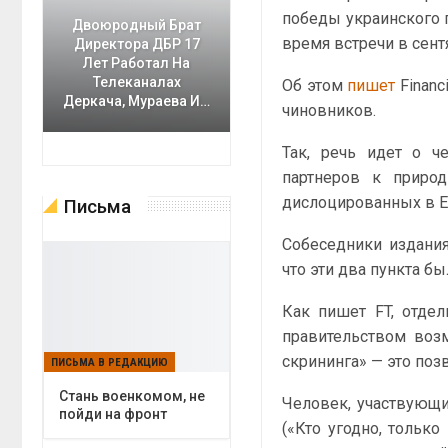
победы украинского 
Двоюродный Брат
время встречи в сент
Директора ДБР 17
Лет Работал На
Телеканалах
Об этом
пишет
Financ
Деркача, Мураева И…
чиновников.
Так, речь идет о ч
партнеров к приро
дислоцированных в Е
Письма
Собеседники издания
что эти два пункта 
Как пишет FT, отде
правительством воз
скрининга» — это поз
ПИСЬМА В РЕДАКЦИЮ
Cтань военкомом, не
Человек, участвующий
пойди на фронт
(«Кто угодно, тольк