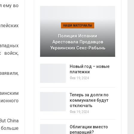
л ему во
опейских
НАШИ МАТЕРИАЛЫ
Полиция Испании
Арестовала Продавцов
ападных
Украинских Секс-Рабынь
 войск,
Новый год – новые
платежки
заявили,
Фев 19, 2024
раинским
Теперь за долги по
коммуналке будут
ционного
отключать
Фев 19, 2024
ut China
Облигации вместо
ь больше
репараций?