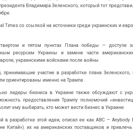
президента Владимира Зеленского, который тот представи
ябре.
ial Times со ссылкой на источники среди украинских и евр
етвертом и пятом пунктах Плана победы — доступе з
дным ресурсам Украины и замене части американских
вропе, украинскими войсками после войны.
, принимавшие участие в разработке плана Зеленского, 
были ориентированы именно на Трампа
.
льно лидеры бизнеса в Украине также обсуждают с ук
можность предоставления Трампу полномочий «инвести
волит ему выбирать, кто может вести бизнес в Украине.
 в разработке этой идеи, описал ее как ABC — Anybody B
о не Китай»). их на американских поставщиков и привлеч