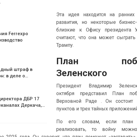
.
Эта идея находится на ранних 
развития, но некоторые бизнес
близкие к Офису президента У
ния Ferrexpo
считают, что она может сыграть
изводство
Трампу.
План поб
рдный штраф в
Зеленского
н: в деле о…
Президент Владимир Зеленс
октября представил План п
иректора ДБР 17
Верховной Раде . Он состоит 
еканалах Деркача,…
пунктов и трех тайных приложений
По его словам, если план 
реализовать, то войну можн
е 2025 года. Он говорит, что план поможет «заставить