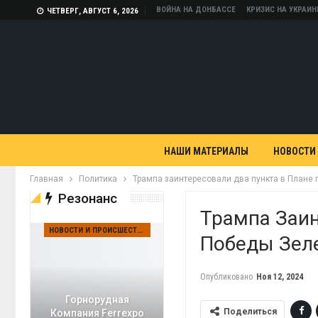
ВОЙНА НА ДОНБАССЕ
КРИЗИС НА УКРАИН
ЧЕТВЕРГ, АВГУСТ 6, 2026
НАШИ МАТЕРИАЛЫ
НОВОСТИ
Главная
Политика
Трампа заинтересовали два пункта в Плане
Резонанс
Трампа Заин
НОВОСТИ И ПРОИСШЕСТВИЯ
Победы Зел
Опубликовано
Ноя 12, 2024
Горнорудная
Поделиться
Компания Ferrexpo