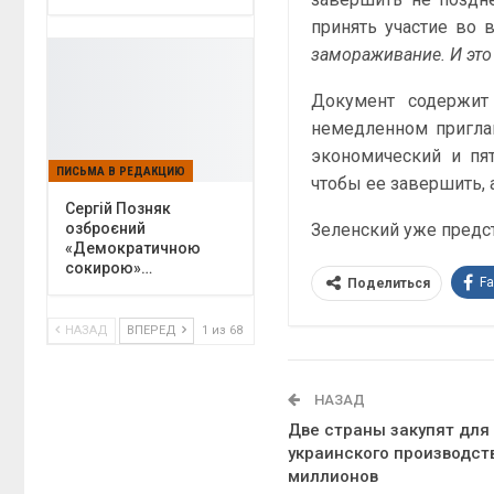
принять участие во
замораживание. И это
Документ содержит
немедленном пригла
экономический и пя
ПИСЬМА В РЕДАКЦИЮ
чтобы ее завершить, 
Сергій Позняк
Зеленский уже предст
озброєний
«Демократичною
сокирою»…
F
Поделиться
НАЗАД
ВПЕРЕД
1 из 68
НАЗАД
Две страны закупят для
украинского производст
миллионов