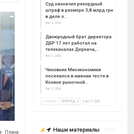
Суд назначил рекордный
штраф в размере 3,8 млрд грн:
в деле о…
Авг 5, 2026
Двоюродный брат директора
ДБР 17 лет работал на
телеканалах Деркача,…
Авг 5, 2026
Чиновник Минэкономики
поселился в имении тестя в
Козине рыночной…
Авг 5, 2026
НАЗАД
ВПЕРЕД
1 из 17 229
Наши материалы
а Плана