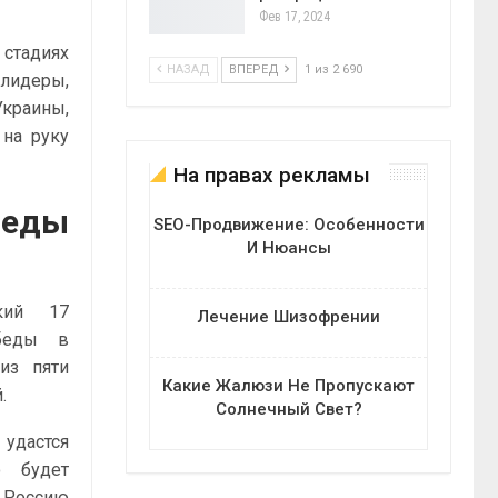
Фев 17, 2024
стадиях
НАЗАД
ВПЕРЕД
1 из 2 690
-лидеры,
краины,
 на руку
На правах рекламы
еды
SEO-Продвижение: Особенности
И Нюансы
кий 17
Лечение Шизофрении
обеды в
из пяти
Какие Жалюзи Не Пропускают
.
Солнечный Свет?
удастся
о будет
» Россию