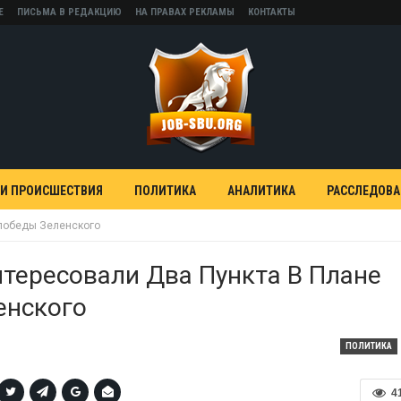
Е
ПИСЬМА В РЕДАКЦИЮ
НА ПРАВАХ РЕКЛАМЫ
КОНТАКТЫ
 И ПРОИСШЕСТВИЯ
ПОЛИТИКА
АНАЛИТИКА
РАССЛЕДОВ
 победы Зеленского
тересовали Два Пункта В Плане
енского
ПОЛИТИКА
4