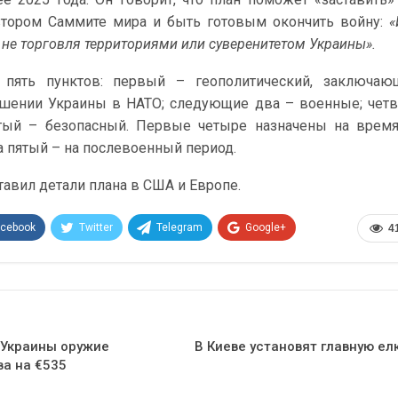
 втором Саммите мира и быть готовым окончить войну:
«
 не торговля территориями или суверенитетом Украины».
 пять пунктов: первый – геополитический, заключаю
шении Украины в НАТО; следующие два – военные; чет
тый – безопасный. Первые четыре назначены на время
а пятый – на послевоенный период.
авил детали плана в США и Европе.
acebook
Twitter
Telegram
Google+
4
Эл. адрес
 Украины оружие
В Киеве установят главную ел
ва на €535