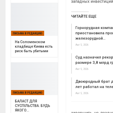
западных инвестиций
ЧИТАЙТЕ ЕЩЕ
Горнорудная компа
приостановила про
ПИСЬМА В РЕДАКЦИЮ
железорудной…
На Соломенском
Авг 5, 2026
кладбище Киева есть
риск быть убитыми
Суд назначил реко
размере 3,8 млрд гр
Авг 5, 2026
Двоюродный брат д
лет работал на тел
ПИСЬМА В РЕДАКЦИЮ
Авг 5, 2026
БАЛАСТ ДЛЯ
СУСПІЛЬСТВА. БУДЬ
ЯКОГО…
завершить не поздне