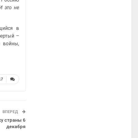
И это не
щийся в
вертый –
 войны,
17
ВПЕРЕД
ку страны 6
декабря