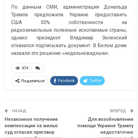
По данным СМИ, администрация Дональда
Трампа предложила Украине предоставить
США 50% собственности на
редкоземельные полезные ископаемые страны,
однако президент Владимир Зеленский
отказался подписывать документ. В Белом доме
назвали это решение «недальновидным».
474
Facebook
Twitter
Поделиться
Telegram
Google+
WhatsApp
Эл. адрес
НАЗАД
ВПЕРЕД
Незаконное получение
Для возобновления
компенсации за жилье:
помощи Украине Трампу
суд огласил приговор
недостаточно