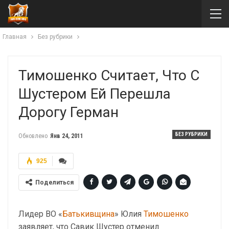
Главная
Без рубрики
Тимошенко Считает, Что С
Шустером Ей Перешла
Дорогу Герман
БЕЗ РУБРИКИ
Обновлено
Янв 24, 2011
925
Поделиться
Лидер ВО «
Батькивщина
» Юлия
Тимошенко
заявляет, что Савик Шустер отменил