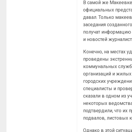
В самой же Макеевке,
официальных предста
давал. Только макеев
заседания созданног
получат информацию 
и новостей журналис
Конечно, на местах у
проведены экстренны
коммунальных служб,
организаций и жилых 
городских учреждени
специалисты и провер
сказали в одном из у
некоторых ведомства
подтвердили, что их 
подвалов, листовых 
Однако в этой ситуац