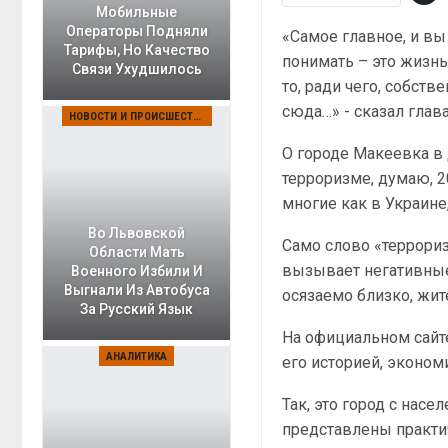
Мобильные
Операторы Подняли
«Самое главное, и в
Тарифы, Но Качество
понимать – это жизнь
Связи Ухудшилось
то, ради чего, собств
сюда…» - сказал глав
НОВОСТИ И ПРОИСШЕСТВИЯ
О городе Макеевка в 
терроризме, думаю, 2
многие как в Украине
Во Львовской
Само слово «террори
Области Мать
вызывает негативные а
Военного Избили И
Выгнали Из Автобуса
осязаемо близко, жит
За Русский Язык
На официальном сайте
АНАЛИТИКА
его историей, эконо
Так, это город с насе
представлены практи