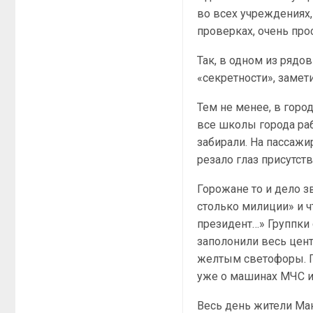
во всех учреждениях,
проверках, очень про
Так, в одном из рядо
«секретности», замет
Тем не менее, в город
все школы города ра
забирали. На пассажи
резало глаз присутст
Горожане то и дело з
столько милиции» и ч
президент…» Группки 
заполонили весь цен
желтым светофоры. П
уже о машинах МЧС и
Весь день жители Ма