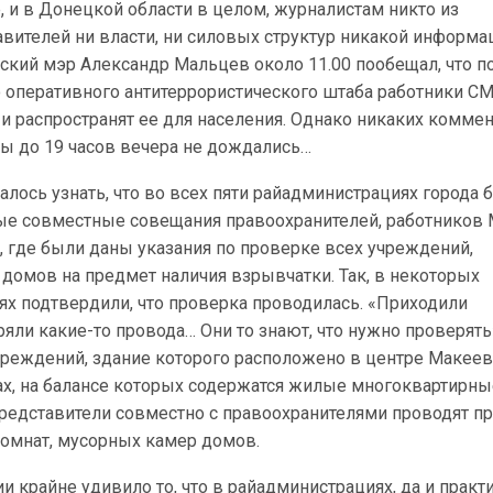
 и в Донецкой области в целом, журналистам никто из
вителей ни власти, ни силовых структур никакой информа
ский мэр Александр Мальцев около 11.00 пообещал, что п
о оперативного антитеррористического штаба работники С
и распространят ее для населения. Однако никаких комме
ты до 19 часов вечера не дождались…
далось узнать, что во всех пяти райадминистрациях города 
е совместные совещания правоохранителей, работников
 где были даны указания по проверке всех учреждений,
домов на предмет наличия взрывчатки. Так, в некоторых
ях подтвердили, что проверка проводилась. «Приходили
яли какие-то провода… Они то знают, что нужно проверять»
чреждений, здание которого расположено в центре Макеев
х, на балансе которых содержатся жилые многоквартирны
представители совместно с правоохранителями проводят п
комнат, мусорных камер домов.
ии крайне удивило то, что в райадминистрациях, да и практ