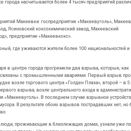
ке города насчитывается более 4 тысяч предприятий разли
риятий Макеевки: госпредприятие «Макеевуголь», Макее
вод, Ясиновский коксохимический завод, Макеевский
од», предприятие «Макеевкокс».
рный, где уживаются жители более 100 национальностей и
аря в центре города прогремели два взрыва, которые, как
е связаны с промышленными авариями. Первый взрыв пр
удке возле торгового центра «Голден Плаза», второй – в 5.
первого взрыва, возле центрального входа в администрат
ия «Макеевуголь». В последнем случае взрывное устройст
мусора. В результате обоих взрывов пострадавших нет, но
во.
х люди, проживающие в близлежащих домах, узнали уже п