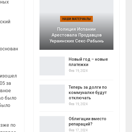
чных
НАШИ МАТЕРИАЛЫ
вский
Полиция Испании
Арестовала Продавцов
Украинских Секс-Рабынь
 основан
Новый год – новые
платежки
Фев 19, 2024
оизошел
05 за
Теперь за долги по
ивное
коммуналке будут
во было
отключать
Фев 19, 2024
 было
Облигации вместо
репараций?
озже по
Фев 17, 2024