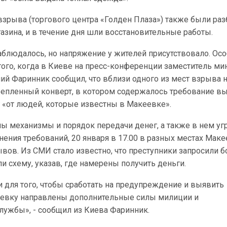
взрыва (торгового центра «Голден Плаза») также были ра
газина, и в течение дня шли восстановительные работы.
аблюдалось, но напряжение у жителей присутствовало. Ос
 того, когда в Киеве на пресс-конференции заместитель ми
ий Фаринник сообщил, что вблизи одного из мест взрыва н
епленный конверт, в котором содержалось требование в
 «от людей, которые известны в Макеевке».
ы механизмы и порядок передачи денег, а также в нем уг
нения требований, 20 января в 17.00 в разных местах Мак
вов. Из СМИ стало известно, что преступники запросили б
ли схему, указав, где намерены получить деньги.
 для того, чтобы сработать на предупреждение и выявить
еевку направлены дополнительные силы милиции и
лужбы», - сообщил из Киева Фаринник.