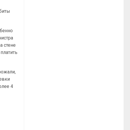
збиты
обенно
нистра
а стене
ыплатить
рожали,
еевки
олее 4