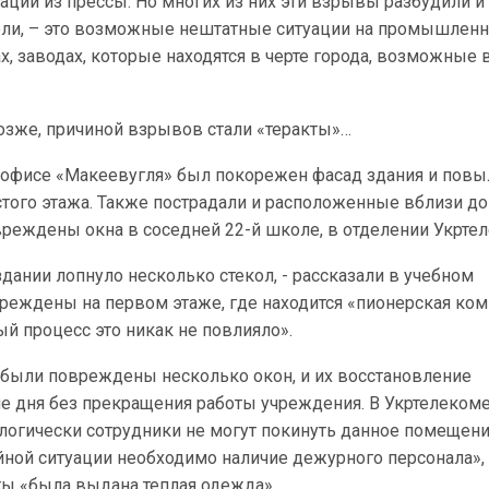
ции из прессы. Но многих из них эти взрывы разбудили и
тели, – это возможные нештатные ситуации на промышлен
х, заводах, которые находятся в черте города, возможные
озже, причиной взрывов стали «теракты»…
 офисе «Макеевугля» был покорежен фасад здания и повы
стого этажа. Также пострадали и расположенные вблизи д
реждены окна в соседней 22-й школе, в отделении Укртел
дании лопнуло несколько стекол, - рассказали в учебном
вреждены на первом этаже, где находится «пионерская ком
ный процесс это никак не повлияло».
 были повреждены несколько окон, и их восстановление
ие дня без прекращения работы учреждения. В Укртелеком
ологически сотрудники не могут покинуть данное помещени
йной ситуации необходимо наличие дежурного персонала»,
ты «была выдана теплая одежда».