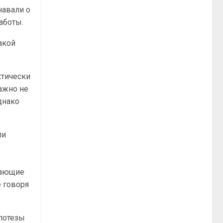
навали о
аботы.
акой
ктически
ажно не
днако
ли
гающие
 говоря
потезы