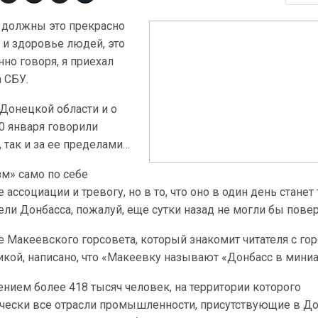
ы должны это прекрасно
 и здоровье людей, это
енно говоря, я приехал
а СБУ.
Донецкой области и о
0 января говорили
, так и за ее пределами…
зм» само по себе
ссоциации и тревогу, но в то, что оно в один день станет 
ели Донбасса, пожалуй, еще сутки назад не могли бы пове
 Макеевского горсовета, который знакомит читателя с го
микой, написано, что «Макеевку называют «Донбасс в мин
лением более 418 тысяч человек, на территории которого
чески все отрасли промышленности, присутствующие в Д