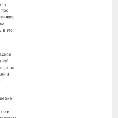
уг у
 про
елилась
ом
ь в это
евской
тной
я, а не
дей и
 -
кеевке,
 но и