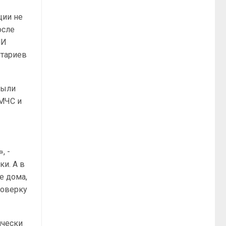
ции не
осле
МИ
нтариев
были
 МЧС и
, -
ки. А в
е дома,
роверку
ически