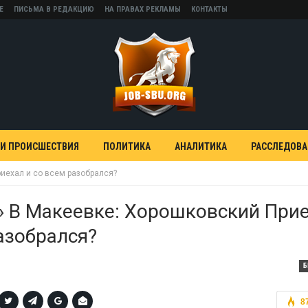
Е
ПИСЬМА В РЕДАКЦИЮ
НА ПРАВАХ РЕКЛАМЫ
КОНТАКТЫ
 И ПРОИСШЕСТВИЯ
ПОЛИТИКА
АНАЛИТИКА
РАССЛЕДОВ
иехал и со всем разобрался?
 В Макеевке: Хорошковский При
азобрался?
Б
8