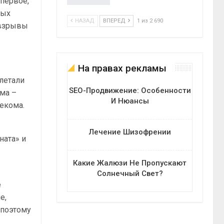
 первое,
ных
НАЗАД
ВПЕРЕД
1 из 2 690
 взрывы
На правах рекламы
летали
SEO-Продвижение: Особенности
ома –
И Нюансы
екома.
Лечение Шизофрении
ната» и
Какие Жалюзи Не Пропускают
Солнечный Свет?
е
е,
 поэтому