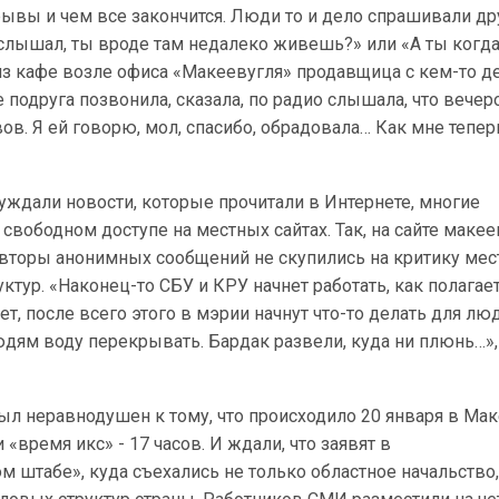
зрывы и чем все закончится. Люди то и дело спрашивали др
слышал, ты вроде там недалеко живешь?» или «А ты когда
из кафе возле офиса «Макеевугля» продавщица с кем-то д
подруга позвонила, сказала, по радио слышала, что вечер
ов. Я ей говорю, мол, спасибо, обрадовала… Как мне тепер
уждали новости, которые прочитали в Интернете, многие
свободном доступе на местных сайтах. Так, на сайте маке
вторы анонимных сообщений не скупились на критику мес
ктур. «Наконец-то СБУ и КРУ начнет работать, как полагаетс
ет, после всего этого в мэрии начнут что-то делать для лю
людям воду перекрывать. Бардак развели, куда ни плюнь…»,
 был неравнодушен к тому, что происходило 20 января в Ма
«время икс» - 17 часов. И ждали, что заявят в
м штабе», куда съехались не только областное начальство,