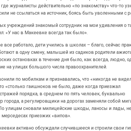
 где журналисты действительно «по знакомству» что-то уз
сили не ссылаться на источник, боясь быть уволенными с р
вых учреждений знакомый сотрудник на мои удивления о т
ил: «У нас в Макеевке всегда так было».
е все работало, дети учились в школах – благо, сейчас пра
ботают в одну смену, малышей из садиков родители ажиот
рских остановках в течение дня было, как всегда, людно, о
вие на улицах большого числа правоохранителей.
вонили по мобилкам и признавались, что «никогда не виде
то «столько гаишноков не было, даже когда приезжал
стражей порядка, в среднем по пять человек, буквально
тр города, а регулировщики на дорогах заменяли собой ми
о улицам сновали милицейские шкоды, ланосы и лады, не
 мерседесах приезжих «випов».
кеевки активно обсуждали случившееся и строили свои ги