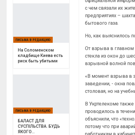
официальной информа
с чем связали их жи
предприятиях – шахта
бытового газа.
Но, как выяснилось п
ПИСЬМА В РЕДАКЦИЮ
От взрыва в главном
На Соломенском
кладбище Киева есть
стекла из окон до ше
риск быть убитыми
взрывной волной пов
«В момент взрыва в з
заведении, - окна по
столовая, но на учеб
В Укртелекоме также
проводилось в течен
ПИСЬМА В РЕДАКЦИЮ
объяснили, что «техн
БАЛАСТ ДЛЯ
потому что при авари
СУСПІЛЬСТВА. БУДЬ
ЯКОГО…
работникам в кабине