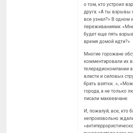
о том, кто устроил в
друга: «А ты взрывы 
все узнал?» В одном 
переживаниями: «Мне 
будет еще пять взрыв
время домой идти?»
Многие горожане обс
комментировали их в 
телерадиокомпании а
власти и силовых стру
брать взятки…», «Мож
города, а не только 
писали макеевчане.
И, пожалуй, все, кто
непроизвольно ждали 
«антитеррористическо