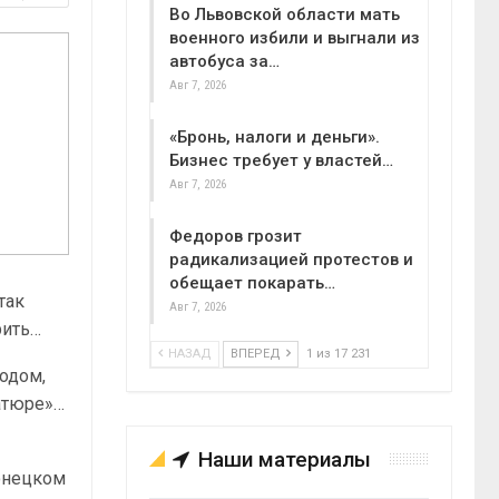
Во Львовской области мать
военного избили и выгнали из
автобуса за…
Авг 7, 2026
«Бронь, налоги и деньги».
Бизнес требует у властей…
Авг 7, 2026
Федоров грозит
радикализацией протестов и
обещает покарать…
так
Авг 7, 2026
рить…
НАЗАД
ВПЕРЕД
1 из 17 231
родом,
иатюре»…
Наши материалы
онецком