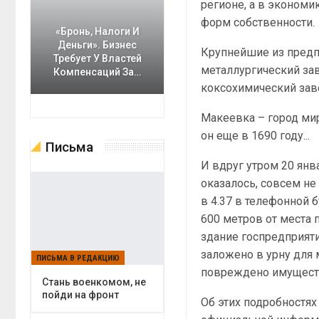
регионе, а в экономи
форм собственности.
«Бронь, Налоги И
Деньги». Бизнес
Крупнейшие из предп
Требует У Властей
металлургический за
Компенсаций За…
коксохимический зав
Макеевка – город ми
он еще в 1690 году...
Письма
И вдруг утром 20 янв
оказалось, совсем н
в 4.37 в телефонной б
600 метров от места 
здание госпредприят
заложено в урну для 
ПИСЬМА В РЕДАКЦИЮ
повреждено имущест
Cтань военкомом, не
пойди на фронт
Об этих подробностя