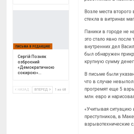
Возле места второго 
стекла в витринах ма
Паники в городе не н
это стало явно после
внутренних дел Васил
ПИСЬМА В РЕДАКЦИЮ
был обнаружен прикр
Сергій Позняк
крупную сумму денег
озброєний
«Демократичною
сокирою»…
В письме были указан
что в случае невыпол
прогремят еще 5 взры
НАЗАД
ВПЕРЕД
1 из 68
млн. евро и нарисова
«Учитывая ситуацию и
преступников, в Мак
взрывотехнические с