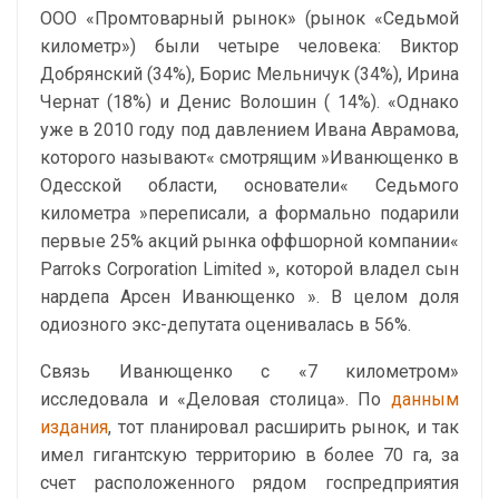
ООО «Промтоварный рынок» (рынок «Седьмой
километр») были четыре человека: Виктор
Добрянский (34%), Борис Мельничук (34%), Ирина
Чернат (18%) и Денис Волошин ( 14%). «Однако
уже в 2010 году под давлением Ивана Аврамова,
которого называют« смотрящим »Иванющенко в
Одесской области, основатели« Седьмого
километра »переписали, а формально подарили
первые 25% акций рынка оффшорной компании«
Parroks Corporation Limited », которой владел сын
нардепа Арсен Иванющенко ». В целом доля
одиозного экс-депутата оценивалась в 56%.
Связь Иванющенко с «7 километром»
исследовала и «Деловая столица». По
данным
издания
, тот планировал расширить рынок, и так
имел гигантскую территорию в более 70 га, за
счет расположенного рядом госпредприятия