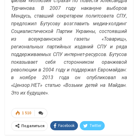
фильм «Иллюзия страха» по повести Александра
Турчинова. В 2007 году накануне выборов
Мендусь, ставший секретарем политсовета СПУ,
предложил Бутусову возглавить медиа-холдинг
Социалистической Партии Украины, состоявший
из всеукраинской газеты «Товарищ»,
региональных партийных изданий СПУ и ряда
поддерживаемых СПУ интернет-ресурсов. Бутусов
показывает себя сторонником оранжевой
революции в 2004 году и поддержал Евромайдан:
в ноябре 2013 года он опубликовал на
«Цензор.НЕТ» статью «Возьми детей на Майдан.
Это их будущее».
1 510
Facebook
Twitter
Поделиться
Telegram
Google+