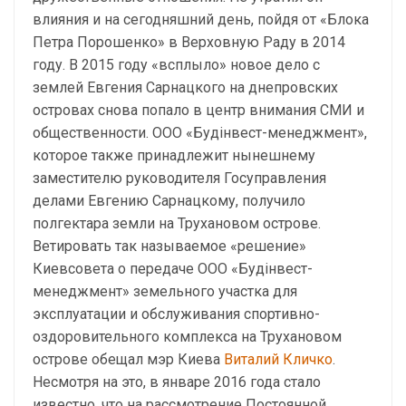
влияния и на сегодняшний день, пойдя от «Блока
Петра Порошенко» в Верховную Раду в 2014
году. В 2015 году «всплыло» новое дело с
землей Евгения Сарнацкого на днепровских
островах снова попало в центр внимания СМИ и
общественности. ООО «Будінвест-менеджмент»,
которое также принадлежит нынешнему
заместителю руководителя Госуправления
делами Евгению Сарнацкому, получило
полгектара земли на Трухановом острове.
Ветировать так называемое «решение»
Киевсовета о передаче ООО «Будінвест-
менеджмент» земельного участка для
эксплуатации и обслуживания спортивно-
оздоровительного комплекса на Трухановом
острове обещал мэр Киева
Виталий Кличко
.
Несмотря на это, в январе 2016 года стало
известно, что на рассмотрение Постоянной