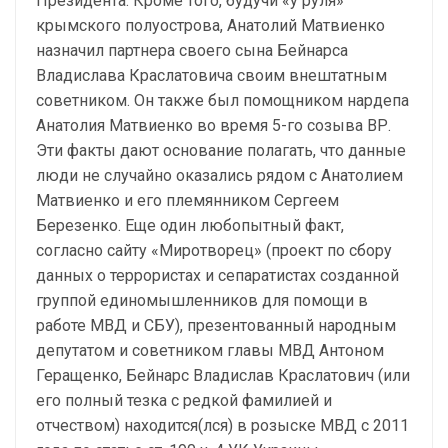
Президента. Кроме того, будучи «у руля»
крымского полуострова, Анатолий Матвиенко
назначил партнера своего сына Бейнарса
Владислава Краслатовича своим внештатным
советником. Он также был помощником нардепа
Анатолия Матвиенко во время 5-го созыва ВР.
Эти факты дают основание полагать, что данные
люди не случайно оказались рядом с Анатолием
Матвиенко и его племянником Сергеем
Березенко. Еще один любопытный факт,
согласно сайту «Миротворец» (проект по сбору
данных о террористах и сепаратистах созданной
группой единомышленников для помощи в
работе МВД и СБУ), презентованный народным
депутатом и советником главы МВД Антоном
Геращенко, Бейнарс Владислав Краслатович (или
его полный тезка с редкой фамилией и
отчеством) находится(лся) в розыске МВД с 2011