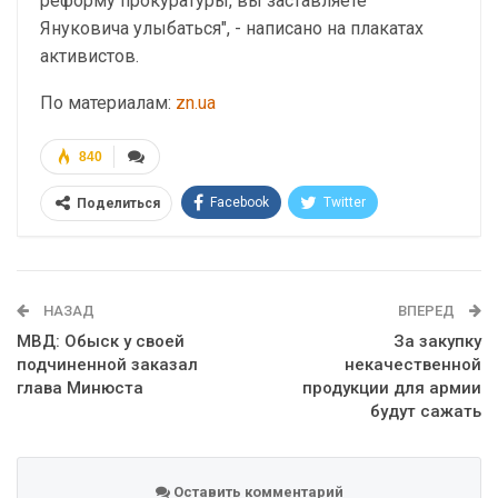
реформу прокуратуры, вы заставляете
Януковича улыбаться", - написано на плакатах
активистов.
По материалам:
zn.ua
840
Facebook
Twitter
Поделиться
Telegram
Google+
WhatsApp
Эл. адрес
НАЗАД
ВПЕРЕД
МВД: Обыск у своей
За закупку
подчиненной заказал
некачественной
глава Минюста
продукции для армии
будут сажать
Оставить комментарий