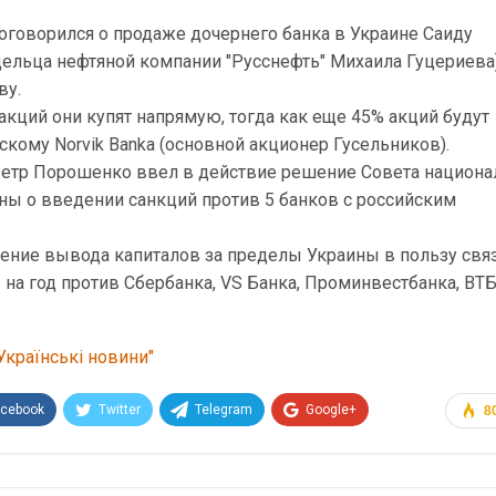
оговорился о продаже дочернего банка в Украине Саиду
дельца нефтяной компании "Русснефть" Михаила Гуцериева
ву.
 акций они купят напрямую, тогда как еще 45% акций будут
кому Norvik Banka (основной акционер Гусельников).
Петр Порошенко ввел в действие решение Совета национа
ны о введении санкций против 5 банков с российским
ение вывода капиталов за пределы Украины в пользу свя
на год против Сбербанка, VS Банка, Проминвестбанка, ВТ
Українські новини"
acebook
Twitter
Telegram
Google+
8
Эл. адрес