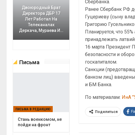
Сбербанка.
Двоюродный Брат
Ранее Сбербанк РФ д
Директора ДБР 17
Гуцериеву (сыну вла
Лет Работал На
Григорию Гусельнико
Телеканалах
Деркача, Мураева И…
Планируется, что 55%
принадлежать латвийс
16 марта Президент 
безопасности и оборо
Письма
госкапиталом.
Санкции (предотвращ
банком лиц) введены 
и БМ Банка.
По материалам:
ИнА "
ПИСЬМА В РЕДАКЦИЮ
F
Поделиться
Cтань военкомом, не
пойди на фронт