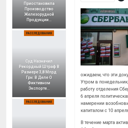
Приостановила
Производство
Железорудной
Продукции…
РАССЛЕДОВАНИЯ
Суд Назначил
Рекордный Штраф В
Размере 3,8 Млрд
ожидаем, что эти доку
Грн: В Деле О
Утром в понедельник,
Фиктивном
Экспорте…
работу отделения Сбе
6 апреля политическа
РАССЛЕДОВАНИЯ
намерении возобнови
капиталом с 10 апреля
В течение марта акти