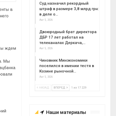
Суд назначил рекордный
штраф в размере 3,8 млрд грн:
енты в
в деле о…
него
Авг 5, 2026
Двоюродный брат директора
ДБР 17 лет работал на
телеканалах Деркача,…
 Мы ждем
Авг 5, 2026
Чиновник Минэкономики
в. Мы
поселился в имении тестя в
ацбанка.
Козине рыночной…
ровали
Авг 5, 2026
НАЗАД
ВПЕРЕД
1 из 17 229
ний
Наши материалы