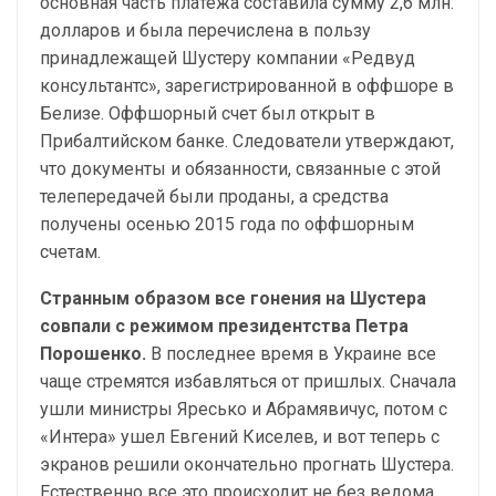
основная часть платежа составила сумму 2,6 млн.
долларов и была перечислена в пользу
принадлежащей Шустеру компании «Редвуд
консультантс», зарегистрированной в оффшоре в
Белизе. Оффшорный счет был открыт в
Прибалтийском банке. Следователи утверждают,
что документы и обязанности, связанные с этой
телепередачей были проданы, а средства
получены осенью 2015 года по оффшорным
счетам.
Странным образом все гонения на Шустера
совпали с режимом президентства Петра
Порошенко.
В последнее время в Украине все
чаще стремятся избавляться от пришлых. Сначала
ушли министры Яресько и Абрамявичус, потом с
«Интера» ушел Евгений Киселев, и вот теперь с
экранов решили окончательно прогнать Шустера.
Естественно все это происходит не без ведома