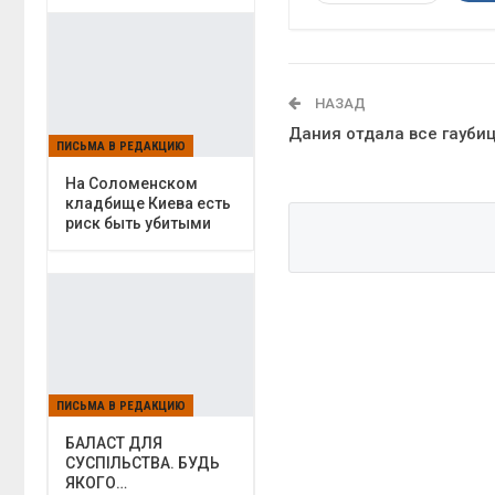
НАЗАД
Дания отдала все гауби
ПИСЬМА В РЕДАКЦИЮ
На Соломенском
кладбище Киева есть
риск быть убитыми
ПИСЬМА В РЕДАКЦИЮ
БАЛАСТ ДЛЯ
СУСПІЛЬСТВА. БУДЬ
ЯКОГО…