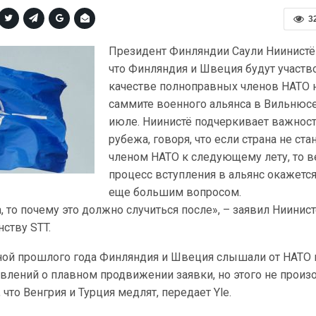
3
Президент Финляндии Саули Ниинистё 
что Финляндия и Швеция будут участв
качестве полноправных членов НАТО 
саммите военного альянса в Вильнюс
июле. Ниинистё подчеркивает важност
рубежа, говоря, что если страна не ста
членом НАТО к следующему лету, то в
процесс вступления в альянс окажется
еще большим вопросом.
, то почему это должно случиться после», – заявил Ниинист
ству STT.
сной прошлого года Финляндия и Швеция слышали от НАТО
лений о плавном продвижении заявки, но этого не произ
 что Венгрия и Турция медлят, передает Yle.