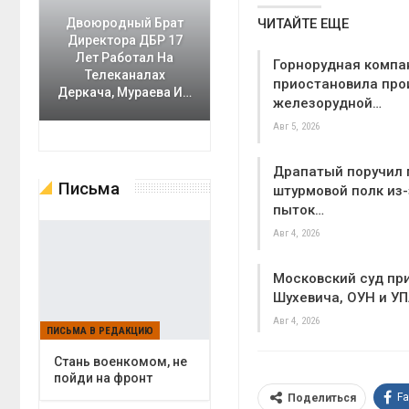
ЧИТАЙТЕ ЕЩЕ
Двоюродный Брат
Директора ДБР 17
Лет Работал На
Горнорудная компа
Телеканалах
приостановила про
Деркача, Мураева И…
железорудной…
Авг 5, 2026
Драпатый поручил 
Письма
штурмовой полк из-
пыток…
Авг 4, 2026
Московский суд пр
Шухевича, ОУН и У
Авг 4, 2026
ПИСЬМА В РЕДАКЦИЮ
Cтань военкомом, не
пойди на фронт
F
Поделиться