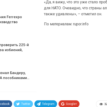
«Да, я вижу, что это уже стало пр
для НАТО. Очевидно, что страны а
также удивлены», – отметил он.
ния Ferrexpo
изводство
По материалам: rupor.info
проверить 225-й
за избиений,
изнал Бандеру,
ПА пособниками…
acebook
Twitter
Telegram
Google+
3