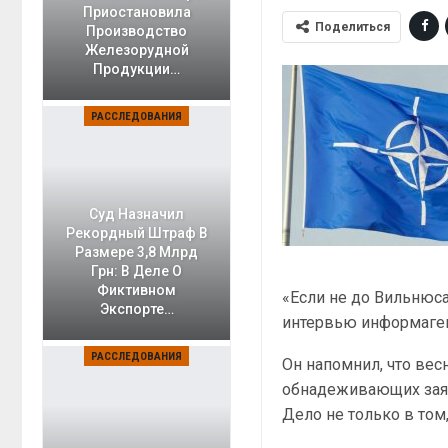
Приостановила
Поделиться
Производство
Железорудной
Продукции…
РАССЛЕДОВАНИЯ
Суд Назначил
Рекордный Штраф В
Размере 3,8 Млрд
Грн: В Деле О
Фиктивном
«Если не до Вильнюса
Экспорте…
интервью информаген
РАССЛЕДОВАНИЯ
Он напомнил, что ве
обнадеживающих заяв
Дело не только в том,