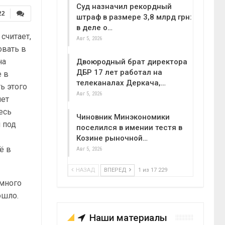
Суд назначил рекордный
22
штраф в размере 3,8 млрд грн:
в деле о…
считает,
Авг 5, 2026
овать в
на
Двоюродный брат директора
ДБР 17 лет работал на
е в
телеканалах Деркача,…
ь этого
Авг 5, 2026
нет
есь
Чиновник Минэкономики
 под
поселился в имении тестя в
Козине рыночной…
ё в
Авг 5, 2026
НАЗАД
ВПЕРЕД
1 из 17 229
 много
ошло.
Наши материалы