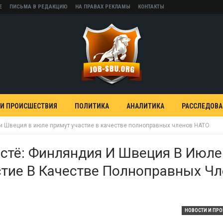
Е
ПИСЬМА В РЕДАКЦИЮ
НА ПРАВАХ РЕКЛАМЫ
КОНТАКТЫ
 И ПРОИСШЕСТВИЯ
ПОЛИТИКА
АНАЛИТИКА
РАССЛЕДОВ
и Швеция в июле примут участие в качестве полноправных членов НАТО
стё: Финляндия И Швеция В Июле
тие В Качестве Полноправных Ч
НОВОСТИ И ПР