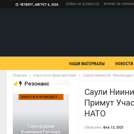
ВОЙНА НА ДОНБАССЕ
КРИЗИС НА УКРАИН
ЧЕТВЕРГ, АВГУСТ 6, 2026
НАШИ МАТЕРИАЛЫ
НОВОСТИ
Главная
Новости и происшествия
Саули Ниинистё: Финляндия 
Резонанс
Саули Ниини
НОВОСТИ И ПРОИСШЕСТВИЯ
Примут Учас
НАТО
Горнорудная
Обновлено
Фев 13, 2023
Компания Ferrexpo