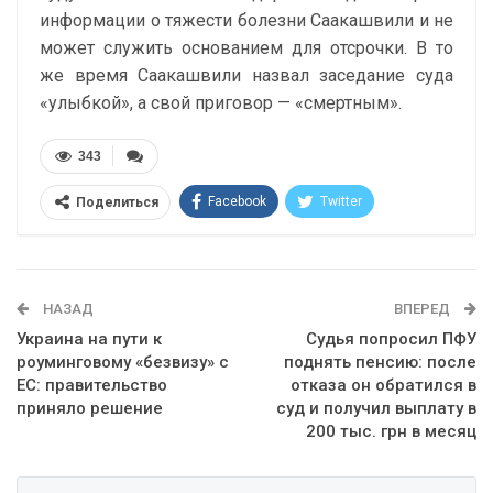
информации о тяжести болезни Саакашвили и не
может служить основанием для отсрочки. В то
же время Саакашвили назвал заседание суда
«улыбкой», а свой приговор — «смертным».
343
Facebook
Twitter
Поделиться
Telegram
Google+
WhatsApp
Эл. адрес
НАЗАД
ВПЕРЕД
Украина на пути к
Судья попросил ПФУ
роуминговому «безвизу» с
поднять пенсию: после
ЕС: правительство
отказа он обратился в
приняло решение
суд и получил выплату в
200 тыс. грн в месяц