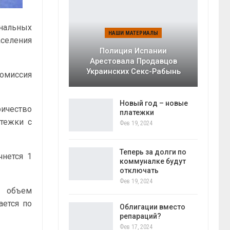
нальных
НАШИ МАТЕРИАЛЫ
аселения
Полиция Испании
Арестовала Продавцов
Украинских Секс-Рабынь
комиссия
Новый год – новые
ичество
платежки
атежки с
Фев 19, 2024
Теперь за долги по
нется 1
коммуналке будут
отключать
Фев 19, 2024
й объем
ается по
Облигации вместо
репараций?
Фев 17, 2024