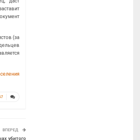
ц, даст
заставит
документ
стов (за
дельцев
вляется
селения
57
ВПЕРЕД
нах убитого