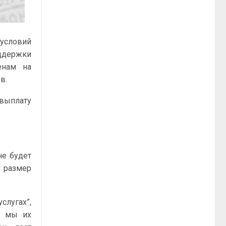
 условий
оддержки
енам на
в.
 выплату
не будет
 размер
слугах”,
, мы их