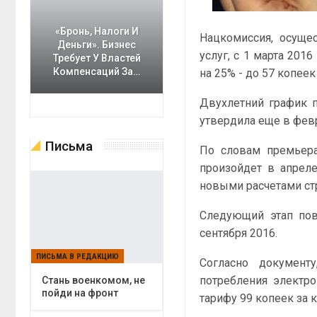
«Бронь, Налоги И
Нацкомиссия, осуще
Деньги». Бизнес
услуг, с 1 марта 20
Требует У Властей
Компенсаций За…
на 25% - до 57 копеек 
Двухлетний график 
утвердила еще в февр
Письма
По словам премье
произойдет в апреле
новыми расчетами стр
Следующий этап пов
сентября 2016.
ПИСЬМА В РЕДАКЦИЮ
Согласно документ
потребления электро
Cтань военкомом, не
пойди на фронт
тарифу 99 копеек за к