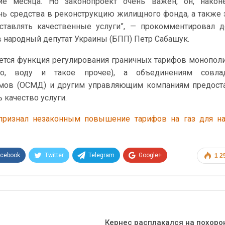
е месяца. Но законопроект очень важен, он, наконе
ь средства в реконструкцию жилищного фонда, а также 
ставлять качественные услуги”, — прокомментировал 
в народный депутат Украины (БПП) Петр Сабашук.
ается функция регулирования граничных тарифов монополи
пло, воду и такое прочее), а объединениям совла
мов (ОСМД) и другим управляющим компаниям предоста
 качество услуги.
признал незаконным повышение тарифов на газ для на
acebook
Twitter
Telegram
Google+
1 2
Эл. адрес
а
Кернес расплакался на похоро