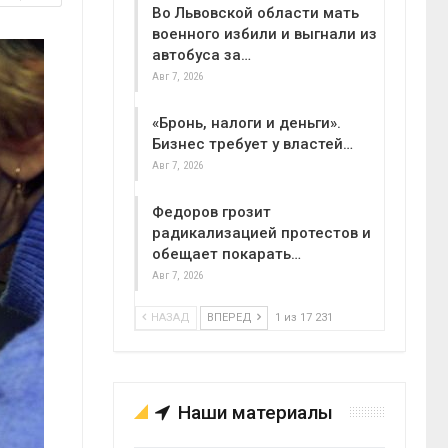
Во Львовской области мать
военного избили и выгнали из
автобуса за…
Авг 7, 2026
«Бронь, налоги и деньги».
Бизнес требует у властей…
Авг 7, 2026
Федоров грозит
радикализацией протестов и
обещает покарать…
Авг 7, 2026
НАЗАД
ВПЕРЕД
1 из 17 231
Наши материалы