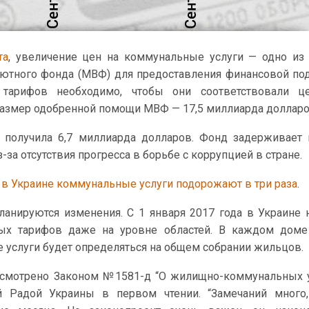
та
, увеличение цен на коммунальные услуги — одно из
ютного фонда (МВФ) для предоставления финансовой п
тарифов необходимо, чтобы они соответствовали ц
Размер одобренной помощи МВФ — 17,5 миллиарда долларо
а получила 6,7 миллиарда долларов. Фонд задерживает
-за отсутствия прогресса в борьбе с коррупцией в стране.
,
в Украине коммунальные услуги подорожают в три раза
.
анируются изменения. С 1 января 2017 года в Украине 
ых тарифов даже на уровне областей. В каждом доме
е услуги будет определяться на общем собрании жильцов.
смотрено Законом №1581-д “О жилищно-коммунальных у
й Радой Украины в первом чтении. “Замечаний много