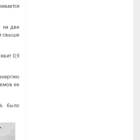
ливается
ы на две
ия свыше
авит 0,9
оэнергию
ъемов ее
0% было