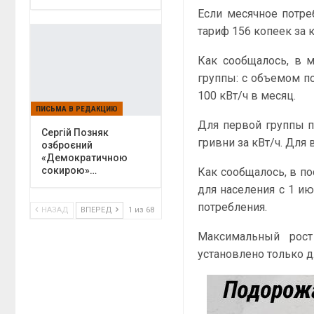
Если месячное потре
тариф 156 копеек за
Как сообщалось, в м
группы: с объемом п
100 кВт/ч в месяц.
ПИСЬМА В РЕДАКЦИЮ
Для первой группы п
Сергій Позняк
гривни за кВт/ч. Для 
озброєний
«Демократичною
сокирою»…
Как сообщалось, в п
для населения с 1 ию
потребления.
НАЗАД
ВПЕРЕД
1 из 68
Максимальный рос
установлено только дл