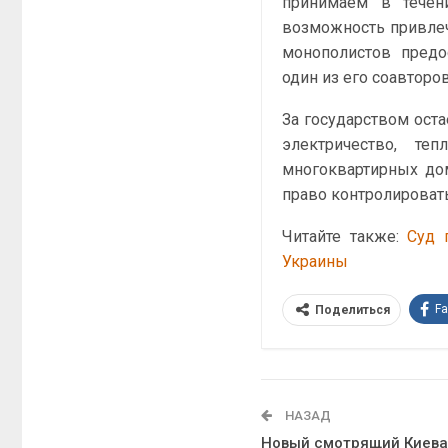
принимаем в течени
возможность привлеч
монополистов предо
один из его соавторо
За государством ост
электричество, те
многоквартирных до
право контролировать
Читайте также:
Суд 
Украины
F
Поделиться
НАЗАД
Новый смотрящий Киев