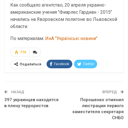
Как сообщало агентство, 20 апреля украино-
американские учения "Фиарлес Гардиан - 2015"
начались на Яворовском полигоне во Львовской
области.
По материалам:
ИнА "Українські новини"
770
Facebook
Twitter
Поделиться
Telegram
Google+
WhatsApp
Эл. адрес
НАЗАД
ВПЕРЕД
397 украинцев находятся
Порошенко отменил
в плену террористов
люстрации первого
заместителя секретаря
СНБО