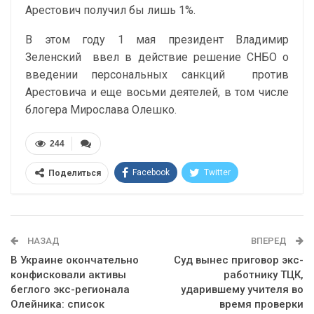
Арестович получил бы лишь 1%.
В этом году 1 мая президент Владимир
Зеленский
ввел в действие решение СНБО о
введении персональных санкций
против
Арестовича и еще восьми деятелей, в том числе
блогера Мирослава Олешко.
244
Facebook
Twitter
Поделиться
Telegram
Google+
WhatsApp
Эл. адрес
НАЗАД
ВПЕРЕД
В Украине окончательно
Суд вынес приговор экс-
конфисковали активы
работнику ТЦК,
беглого экс-регионала
ударившему учителя во
Олейника: список
время проверки