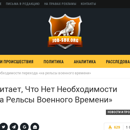
Е
ПИСЬМА В РЕДАКЦИЮ
НА ПРАВАХ РЕКЛАМЫ
КОНТАКТЫ
 И ПРОИСШЕСТВИЯ
ПОЛИТИКА
АНАЛИТИКА
РАССЛЕДОВ
еобходимости перехода «на рельсы военного времени»
итает, Что Нет Необходимости
а Рельсы Военного Времени»
НОВОСТИ И ПР
629
1