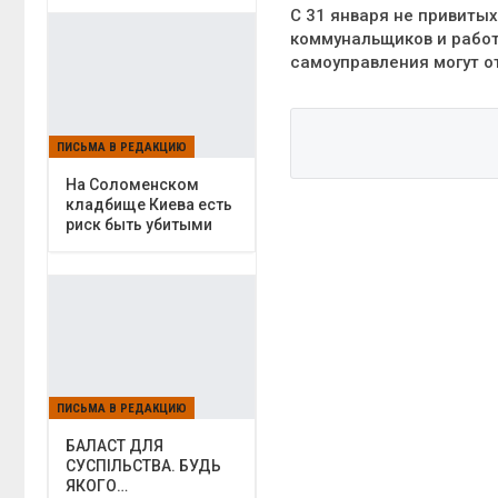
С 31 января не привитых
коммунальщиков и рабо
самоуправления могут о
ПИСЬМА В РЕДАКЦИЮ
На Соломенском
кладбище Киева есть
риск быть убитыми
ПИСЬМА В РЕДАКЦИЮ
БАЛАСТ ДЛЯ
СУСПІЛЬСТВА. БУДЬ
ЯКОГО…