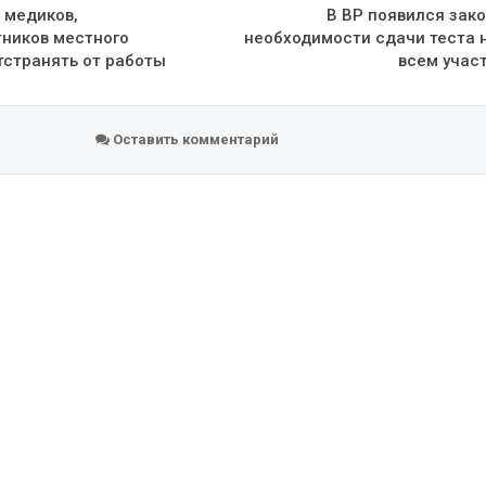
 медиков,
В ВР появился зак
тников местного
необходимости сдачи теста 
тстранять от работы
всем учас
Оставить комментарий