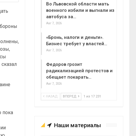
Во Львовской области мать
военного избили и выгнали из
дать
автобуса за…
Авг 7, 2026
обороны
«Бронь, налоги и деньги».
полнены,
Бизнес требует у властей…
розы,
Авг 7, 2026
ьсы
 сказал
Федоров грозит
радикализацией протестов и
обещает покарать…
раине
Авг 7, 2026
НАЗАД
ВПЕРЕД
1 из 17 231
о пока
Наши материалы
нии
ую