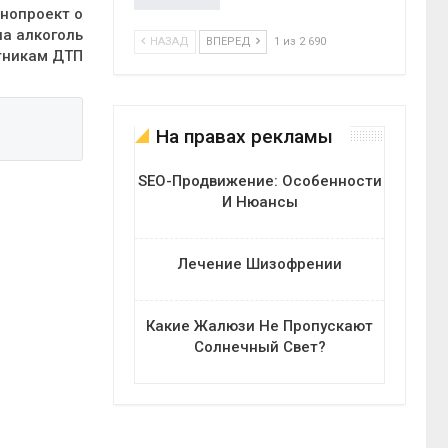
онопроект о
на алкоголь
НАЗАД
ВПЕРЕД
1 из 2 690
тникам ДТП
На правах рекламы
SEO-Продвижение: Особенности
И Нюансы
Лечение Шизофрении
Какие Жалюзи Не Пропускают
Солнечный Свет?