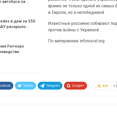
з автобуса за…
армию не только одной из самых
в Европе, но и непобедимой.
edes и дом за 550
Известные россияне собирают по
АБУ раскрыло…
против войны с Украиной.
По материалам: inforesist.org
ния Ferrexpo
изводство
acebook
Twitter
Telegram
Google+
629
1
Эл. адрес