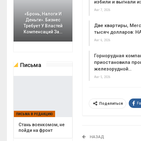
избили и выгнали и
Авг 7, 2026
«Бронь, Налоги И
Деньги». Бизнес
Две квартиры, Merc
Требует У Властей
тысяч долларов: Н
Компенсаций За…
Авг 6, 2026
Горнорудная компа
приостановила про
Письма
железорудной…
Авг 5, 2026
F
Поделиться
ПИСЬМА В РЕДАКЦИЮ
Cтань военкомом, не
пойди на фронт
НАЗАД