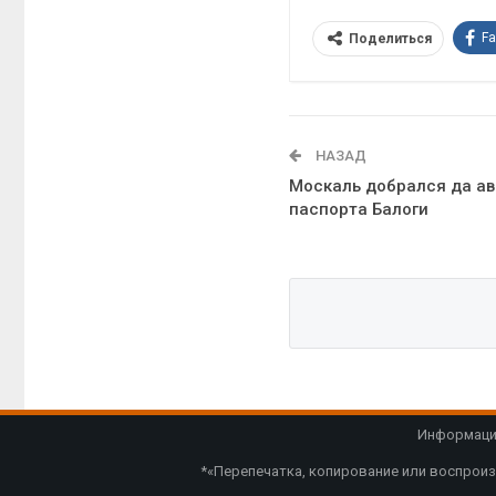
F
Поделиться
НАЗАД
Москаль добрался да ав
паспорта Балоги
Информацио
*«Перепечатка, копирование или воспроиз