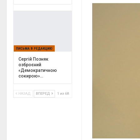
ПИСЬМА В РЕДАКЦИЮ
Сергій Позняк
озброєний
«Демократичною
сокирою»…
НАЗАД
ВПЕРЕД
1 из 68