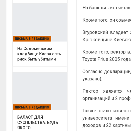
На банковских счетах
Кроме того, он совме
Згуровский владеет
ПИСЬМА В РЕДАКЦИЮ
Крюковщине Киевской
На Соломенском
Кроме того, ректор в
кладбище Киева есть
Toyota Prius 2005 го
риск быть убитыми
Согласно декларации,
указано).
Ректор является ч
организаций и 2 про
ПИСЬМА В РЕДАКЦИЮ
Также стало известн
БАЛАСТ ДЛЯ
университета имени
СУСПІЛЬСТВА. БУДЬ
доходов и 22 картины 
ЯКОГО…