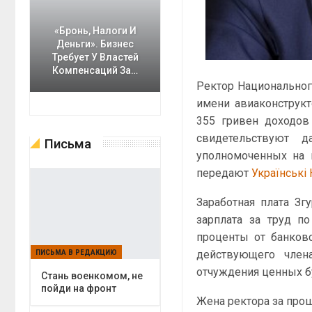
«Бронь, Налоги И
Деньги». Бизнес
Требует У Властей
Компенсаций За…
Ректор Национального
имени авиаконструкт
355 гривен доходов
свидетельствуют д
Письма
уполномоченных на 
передают
Українськi
Заработная плата Зг
зарплата за труд по
проценты от банковс
действующего член
ПИСЬМА В РЕДАКЦИЮ
отчуждения ценных бу
Cтань военкомом, не
пойди на фронт
Жена ректора за прош