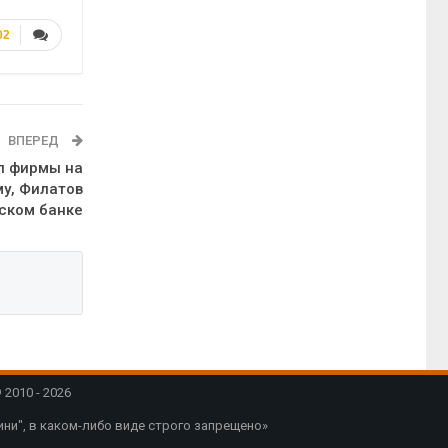
02
ВПЕРЕД
ал фирмы на
му, Филатов
йском банке
2010 - 2026
ни", в каком-либо виде строго запрещено»