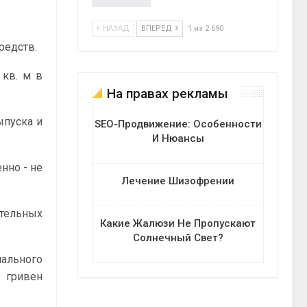
НАЗАД
ВПЕРЕД
1 из 2 690
редств.
 кв. м в
На правах рекламы
ыпуска и
SEO-Продвижение: Особенности
И Нюансы
нно - не
Лечение Шизофрении
тельных
Какие Жалюзи Не Пропускают
Солнечный Свет?
нального
 гривен