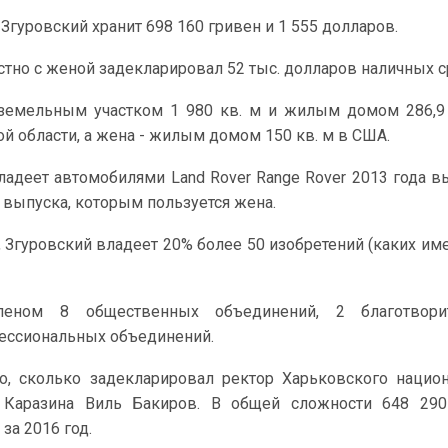
 Згуровский хранит 698 160 гривен и 1 555 долларов.
стно с женой задекларировал 52 тыс. долларов наличных с
 земельным участком 1 980 кв. м и жилым домом 286,9
 области, а жена - жилым домом 150 кв. м в США.
ладеет автомобилями Land Rover Range Rover 2013 года в
да выпуска, которым пользуется жена.
 Згуровский владеет 20% более 50 изобретений (каких име
леном 8 общественных объединений, 2 благотвори
фессиональных объединений.
о, сколько задекларировал ректор Харьковского нацио
 Каразина Виль Бакиров. В общей сложности 648 290
за 2016 год.