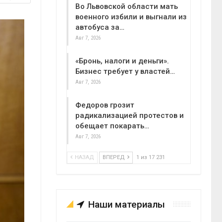
Во Львовской области мать
военного избили и выгнали из
автобуса за…
Авг 7, 2026
«Бронь, налоги и деньги».
Бизнес требует у властей…
Авг 7, 2026
Федоров грозит
радикализацией протестов и
обещает покарать…
Авг 7, 2026
НАЗАД
ВПЕРЕД
1 из 17 231
Наши материалы