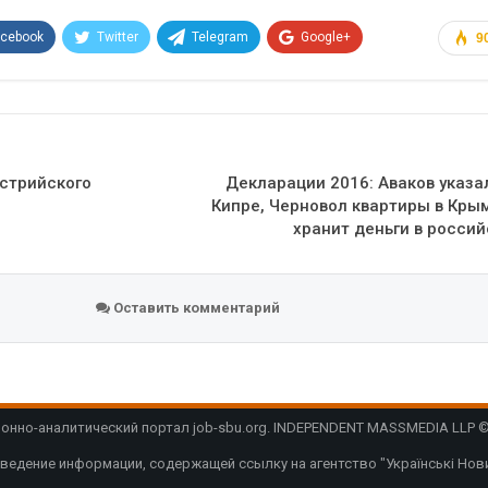
acebook
Twitter
Telegram
Google+
9
Эл. адрес
стрийского
Декларации 2016: Аваков указ
Кипре, Черновол квартиры в Кры
хранит деньги в росси
Оставить комментарий
нно-аналитический портал job-sbu.org. INDEPENDENT MASSMEDIA LLP © 
ведение информации, содержащей ссылку на агентство "Українські Нови