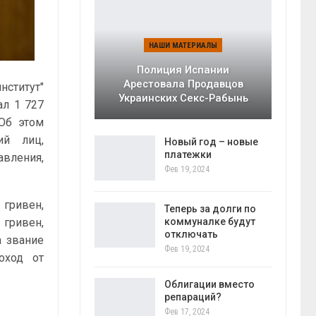
НАШИ МАТЕРИАЛЫ
Полиция Испании
Арестовала Продавцов
нститут"
Украинских Секс-Рабынь
ал 1 727
 Об этом
ий лиц,
Новый год – новые
платежки
авления,
Фев 19, 2024
 гривен,
Теперь за долги по
коммуналке будут
 гривен,
отключать
а звание
Фев 19, 2024
оход от
Облигации вместо
репараций?
Фев 17, 2024