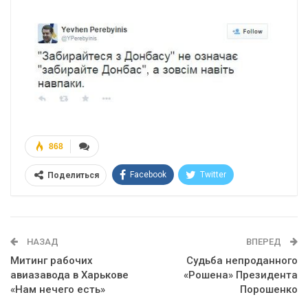
868
Facebook
Twitter
Поделиться
Telegram
Google+
WhatsApp
Эл. адрес
НАЗАД
ВПЕРЕД
Митинг рабочих
Судьба непроданного
авиазавода в Харькове
«Рошена» Президента
«Нам нечего есть»
Порошенко