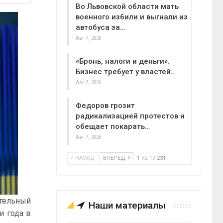
Во Львовской области мать
военного избили и выгнали из
автобуса за…
Авг 7, 2026
«Бронь, налоги и деньги».
Бизнес требует у властей…
Авг 7, 2026
Федоров грозит
радикализацией протестов и
обещает покарать…
Авг 7, 2026
НАЗАД
ВПЕРЕД
1 из 17 231
тельный
Наши материалы
и года в