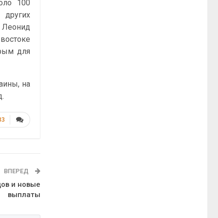
оло 100
 других
" Леонид
 востоке
рым для
аины, на
д.
83
ВПЕРЕД
цов и новые
выплаты