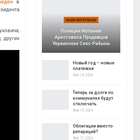
веден
в
езидента
НАШИ МАТЕРИАЛЫ
уковича,
Полиция Испании
Арестовала Продавцов
д других
Украинских Секс-Рабынь
Новый год – новые
платежки
Фев 19, 2024
Теперь за долги по
коммуналке будут
отключать
Фев 19, 2024
Облигации вместо
репараций?
Фев 17, 2024