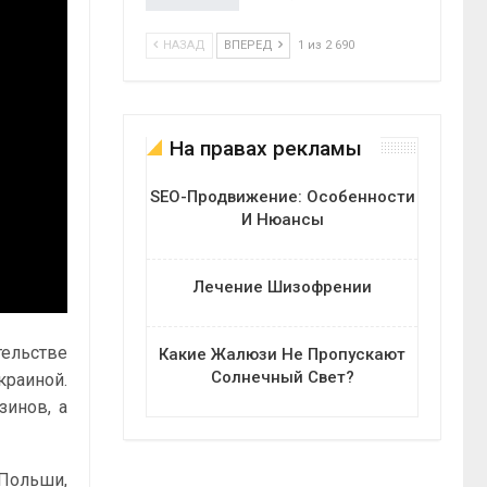
НАЗАД
ВПЕРЕД
1 из 2 690
На правах рекламы
SEO-Продвижение: Особенности
И Нюансы
Лечение Шизофрении
ельстве
Какие Жалюзи Не Пропускают
Солнечный Свет?
краиной.
зинов, а
Польши,