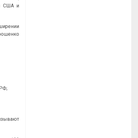
и США и
сширении
орошенко
РФ;
вязывают