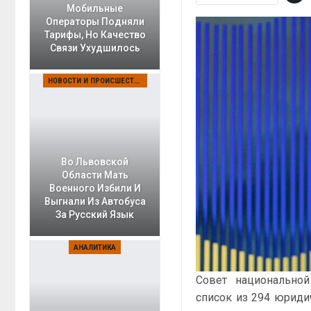
Мобильные
Операторы Подняли
Тарифы, Но Качество
Связи Ухудшилось
НОВОСТИ И ПРОИСШЕСТВИЯ
Во Львовской
Области Мать
Военного Избили И
Выгнали Из Автобуса
За Русский Язык
АНАЛИТИКА
Совет национально
список из 294 юриди