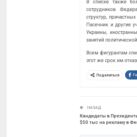
В списке также бо
сотрудников Федер
структур, причастных
Пасечник и другие у
Украины, иностранн
занятий политической
Всем фигурантам спи
этот же срок им отка
F
Поделиться
НАЗАД
Кандидаты в Президенты
$50 тыс на рекламу в Фе