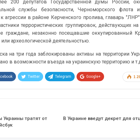
лее 200 депутатов Государственной думы России, ок
альной службы безопасности, Черноморского флота и
 к агрессии в районе Керченского пролива, главарь "ЛНР
частники террористических группировок, действующих на
ые граждане, незаконно посещавшие оккупированный К
 или археологической деятельностью.
ска на три года заблокированы активы на территории Укр
зано в возможности въезда на украинскую территорию и т.
acebook
Twitter
Telegram
Google+
1 2
Эл. адрес
 Украины тратят от
В Украине введут декрет для от
йсбук