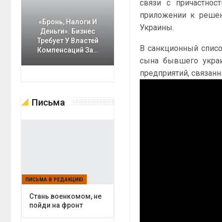
связи с причастно
приложении к решен
«Бронь, Налоги И
Украины.
Деньги». Бизнес
Требует У Властей
В санкционный списо
Компенсаций За…
сына бывшего украи
предприятий, связан
Письма
ПИСЬМА В РЕДАКЦИЮ
Cтань военкомом, не
пойди на фронт