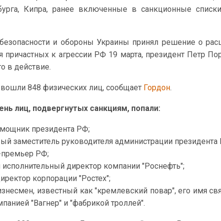
урга, Кипра, ранее включенные в санкционные списк
 безопасности и обороны Украины принял решение о ра
я причастных к агрессии РФ 19 марта, президент Петр П
о в действие.
и, вошли 848 физических лиц, сообщает
Гордон
.
чень лиц, подвергнутых санкциям, попали:
омощник президента РФ;
вый заместитель руководителя администрации президента 
-премьер РФ;
й исполнительный директор компании "Роснефть";
иректор корпорации "Ростех";
изнесмен, известный как "кремлевский повар", его имя с
мпанией "Вагнер" и "фабрикой троллей".