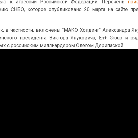
стью к агрессии Российской Федерации. Перечень
при
ию СНБО, которое опубликовано 20 марта на сайте пр
к, в частности, включены "МАКО Холдинг" Александра Ян
нского президента Виктора Януковича, En+ Group и ря
ных с российским миллиардером Олегом Дерипаской.