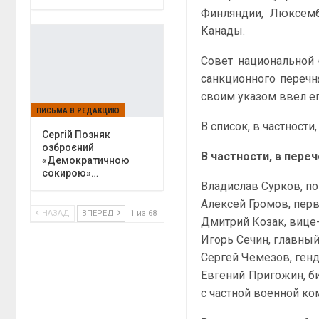
Финляндии, Люксемб
Канады.
Совет национальной
санкционного перечн
своим указом ввел ег
ПИСЬМА В РЕДАКЦИЮ
В список, в частност
Сергій Позняк
озброєний
В частности, в пере
«Демократичною
сокирою»…
Владислав Сурков, п
Алексей Громов, пер
НАЗАД
ВПЕРЕД
1 из 68
Дмитрий Козак, вице
Игорь Сечин, главны
Сергей Чемезов, генд
Евгений Пригожин, б
с частной военной ко