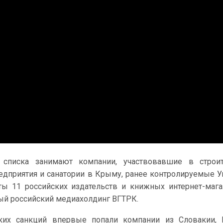
 списка занимают компании, участвовавшие в строит
едприятия и санатории в Крыму, ранее контролируемые У
ы 11 российских издательств и книжных интернет-мага
ый российский медиахолдинг ВГТРК.
ких санкций впервые попали компании из Словакии, 