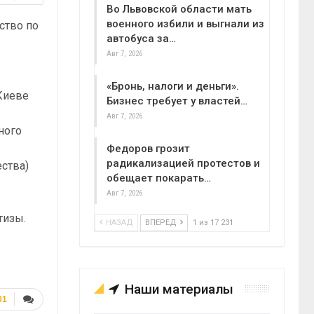
Во Львовской области мать
военного избили и выгнали из
ство по
автобуса за…
Авг 7, 2026
«Бронь, налоги и деньги».
Киеве
Бизнес требует у властей…
Авг 7, 2026
ного
е
Федоров грозит
радикализацией протестов и
ства)
обещает покарать…
Авг 7, 2026
тизы.
НАЗАД
ВПЕРЕД
1 из 17 231
Наши материалы
01