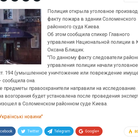
Полиция открыла уголовное производ
факту пожара в здании Соломенского
районного суда Киева.
Об этом сообщила спикер Главного
управления Национальной полиции в 
Оксана Блищик.
"По данному факту следователи район
управления полиции начали уголовно
2 ст. 194 (умышленное уничтожение или повреждение имуще
- сообщила она.
ые предметы правоохранители направили на исследование.
а возгорания будет установлена после проведения экспер
изошел в Соломенском районном суде Киева.
Українські новини"
acebook
Twitter
Telegram
Google+
8