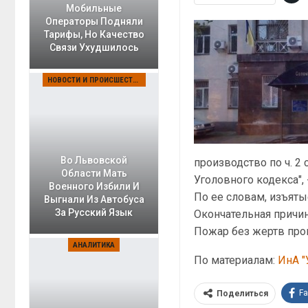
Мобильные
Операторы Подняли
Тарифы, Но Качество
Связи Ухудшилось
НОВОСТИ И ПРОИСШЕСТВИЯ
Во Львовской
производство по ч. 
Области Мать
Уголовного кодекса", 
Военного Избили И
По ее словам, изъят
Выгнали Из Автобуса
За Русский Язык
Окончательная причин
Пожар без жертв про
АНАЛИТИКА
По материалам:
ИнА "
F
Поделиться