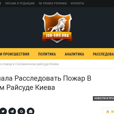
Е
ПИСЬМА В РЕДАКЦИЮ
НА ПРАВАХ РЕКЛАМЫ
КОНТАКТЫ
 И ПРОИСШЕСТВИЯ
ПОЛИТИКА
АНАЛИТИКА
РАССЛЕДОВ
ть пожар в Соломенском райсуде Киева
ала Расследовать Пожар В
м Райсуде Киева
НОВОСТИ И ПР
8