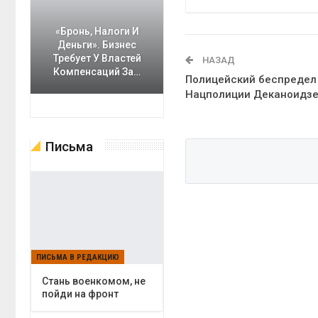
«Бронь, Налоги И
Деньги». Бизнес
Требует У Властей
НАЗАД
Компенсаций За…
Полицейский беспредел 
Нацполиции Деканоидз
Письма
ПИСЬМА В РЕДАКЦИЮ
Cтань военкомом, не
пойди на фронт