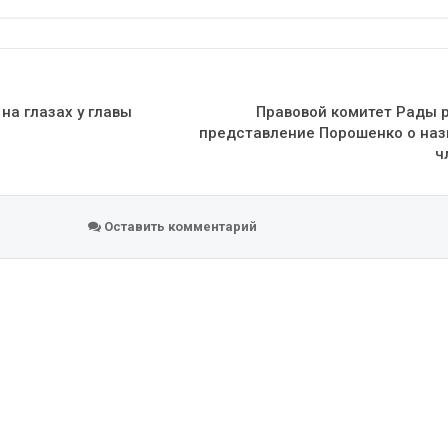
Эл. адрес
на глазах у главы
Правовой комитет Рады 
е
представление Порошенко о наз
ч
Оставить комментарий