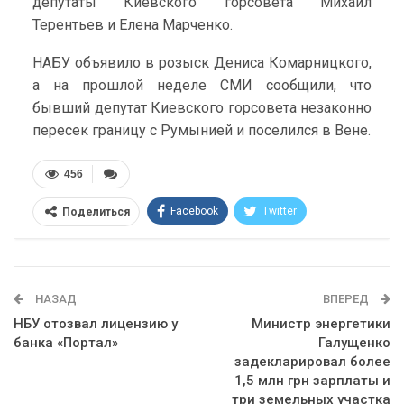
депутаты Киевского горсовета Михаил
Терентьев и Елена Марченко.
НАБУ объявило в розыск Дениса Комарницкого,
а на прошлой неделе СМИ сообщили, что
бывший депутат Киевского горсовета незаконно
пересек границу с Румынией и поселился в Вене.
456
Facebook
Twitter
Поделиться
Telegram
Google+
WhatsApp
Эл. адрес
НАЗАД
ВПЕРЕД
НБУ отозвал лицензию у
Министр энергетики
банка «Портал»
Галущенко
задекларировал более
1,5 млн грн зарплаты и
три земельных участка