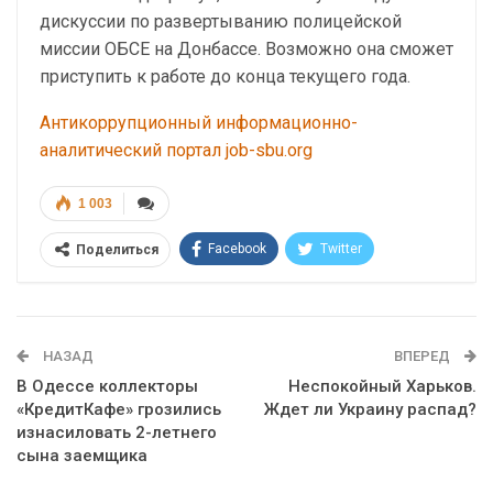
дискуссии по развертыванию полицейской
миссии ОБСЕ на Донбассе. Возможно она сможет
приступить к работе до конца текущего года.
Антикоррупционный информационно-
аналитический портал job-sbu.org
1 003
Facebook
Twitter
Поделиться
Telegram
Google+
WhatsApp
Эл. адрес
НАЗАД
ВПЕРЕД
В Одессе коллекторы
Неспокойный Харьков.
«КредитКафе» грозились
Ждет ли Украину распад?
изнасиловать 2-летнего
сына заемщика