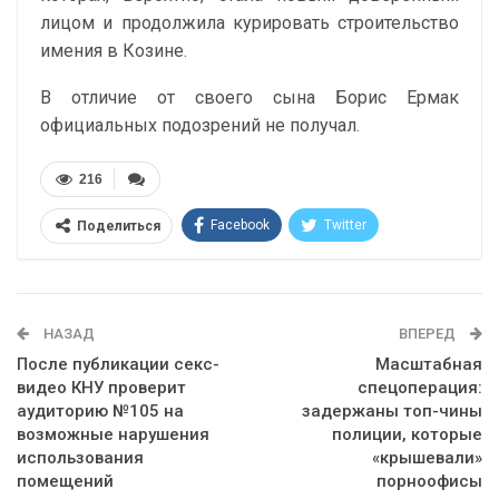
лицом и продолжила курировать строительство
имения в Козине.
В отличие от своего сына Борис Ермак
официальных подозрений не получал.
216
Facebook
Twitter
Поделиться
Telegram
Google+
WhatsApp
Эл. адрес
НАЗАД
ВПЕРЕД
После публикации секс-
Масштабная
видео КНУ проверит
спецоперация:
аудиторию №105 на
задержаны топ-чины
возможные нарушения
полиции, которые
использования
«крышевали»
помещений
порноофисы