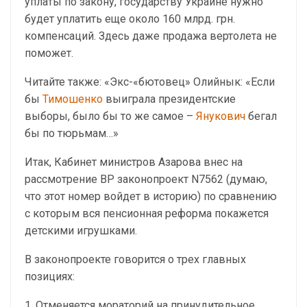
уплаты по закону, государству Украине нужно
будет уплатить еще около 160 млрд. грн.
компенсаций. Здесь даже продажа вертолета не
поможет.
Читайте также: «Экс-«бютовец» Олийнык: «Если
бы
Тимошенко
выиграла президентские
выборы, было бы то же самое –
Янукович
бегал
бы по тюрьмам…»
Итак, Кабинет министров Азарова внес на
рассмотрение ВР законопроект N7562 (думаю,
что этот номер войдет в историю) по сравнению
с которым вся пенсионная реформа покажется
детскими игрушками.
В законопроекте говорится о трех главных
позициях:
1. Отменяется мораторий на принудительное