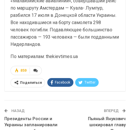
«Малайзийские авиалинии», совершавший рейс
по маршруту Амстердам — Куала- Лумпур,
разбился 17 июля в Донецкой области Украины.
Все находившиеся на борту самолета 298
человек погибли. Подавляющее большинство
пассажиров — 193 человека — были подданными
Нидерландов.
По материалам: thekievtimes.ua
859
Facebook
Twitter
Поделиться
Telegram
Google+
WhatsApp
Эл. адрес
НАЗАД
ВПЕРЕД
Президенты России и
Пьяный Янукович
Украины запланировали
шокировал главу