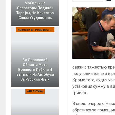
Мобильные
Операторы Подняли
Тарифы, Но Качество
Связи Ухудшилось
НОВОСТИ И ПРОИСШЕСТВИЯ
Во Львовской
Области Мать
связи с тяжестью пр
Военного Избили И
получении взятки в р
Выгнали Из Автобуса
За Русский Язык
Кроме того, судья ча
установил сумму в в
АНАЛИТИКА
гривен.
В свою очередь, Никол
обратится за помощью