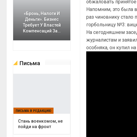
обжаловать принятое
Напомним, это была в
«Бронь, Налоги И
раз чиновнику стало 
Деньги». Бизнес
горбольницу №3: вице
Требует У Властей
Компенсаций За…
На сегодняшнем засе
журналистам и заявил
особняка, он купил на
Письма
ПИСЬМА В РЕДАКЦИЮ
Cтань военкомом, не
пойди на фронт