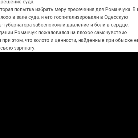
 решение суда.
торая попытка избрать меру пресечения для Романчука. В
плохо в зале суда, и его госпитализировали в Одесскую
-губернатора забеспокоили давление и боли в сердце.
дании Романчук пожаловался на плохое самочувствие
 при этом, что золото и ценности, найденные при обыске е
 свою зарплату.