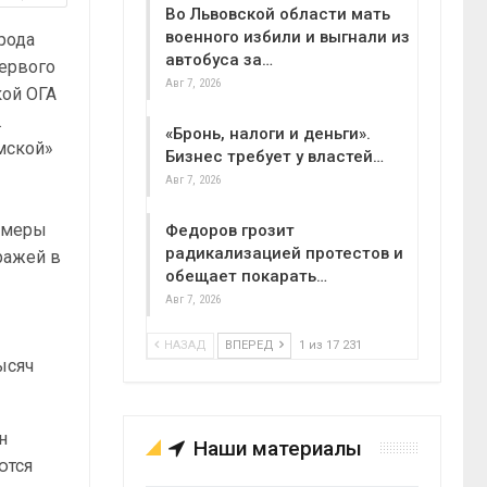
Во Львовской области мать
военного избили и выгнали из
рода
автобуса за…
ервого
Авг 7, 2026
кой ОГА
.
«Бронь, налоги и деньги».
мской»
Бизнес требует у властей…
Авг 7, 2026
и меры
Федоров грозит
радикализацией протестов и
ражей в
обещает покарать…
Авг 7, 2026
НАЗАД
ВПЕРЕД
1 из 17 231
ысяч
н
Наши материалы
ются