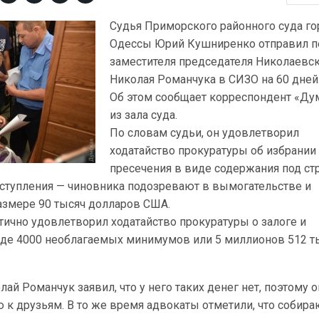
Судья Приморского районного суда го
Одессы Юрий Кушниренко отправил п
заместителя председателя Николаевс
Николая Романчука в СИЗО на 60 дней
Об этом сообщает корреспондент «Ду
из зала суда.
По словам судьи, он удовлетворил
ходатайство прокуратуры об избрани
пресечения в виде содержания под ст
еступления — чиновника подозревают в вымогательстве и
азмере 90 тысяч долларов США.
стично удовлетворил ходатайство прокуратуры о залоге и
иде 4000 необлагаемых минимумов или 5 миллионов 512 т
ай Романчук заявил, что у него таких денег нет, поэтому о
 к друзьям. В то же время адвокаты отметили, что собира