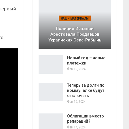
 первый
НАШИ МАТЕРИАЛЫ
Полиция Испании
Арестовала Продавцов
го
Украинских Секс-Рабынь
Новый год – новые
платежки
Фев 19, 2024
Теперь за долги по
коммуналке будут
отключать
Фев 19, 2024
Облигации вместо
репараций?
Фев 17, 2024