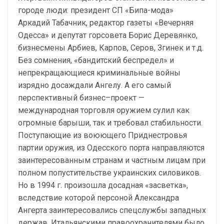
городе люди: президент СП «Бипа-мода»
Аркадий Табачник, редактор газеты «Вечерняя
Одесса» и депутат горсовета Борис Деревянко,
бизнесмены Арбиев, Карпов, Серов, Згинек и т.д.
Без сомнения, «бандитский беспредел» и
непрекращающиеся криминальные войны
изрядно досаждали Ангелу. А его самый
перспективный бизнес–проект —
международная торговля оружием сулил как
огромные барыши, так и требовал стабильности.
Поступающие из воюющего Приднестровья
партии оружия, из Одесского порта направляются
заинтересованным странам и частным лицам при
полном попустительстве украинских силовиков.
Но в 1994 г. произошла досадная «засветка»,
вследствие которой персоной Александра
Ангерта заинтересовались спецслужбы западных
держав. Итальянскими правоохранителями было