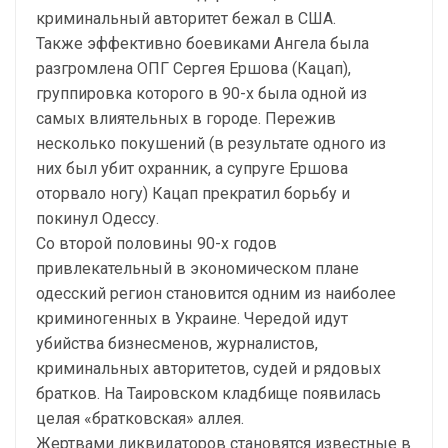
криминальный авторитет бежал в США.
Также эффективно боевиками Ангела была
разгромлена ОПГ Сергея Ершова (Кацап),
группировка которого в 90-х была одной из
самых влиятельных в городе. Пережив
несколько покушений (в результате одного из
них был убит охранник, а супруге Ершова
оторвало ногу) Кацап прекратил борьбу и
покинул Одессу.
Со второй половины 90-х годов
привлекательный в экономическом плане
одесский регион становится одним из наиболее
криминогенных в Украине. Чередой идут
убийства бизнесменов, журналистов,
криминальных авторитетов, судей и рядовых
братков. На Таировском кладбище появилась
целая «братковская» аллея.
Жертвами ликвидаторов становятся известные в