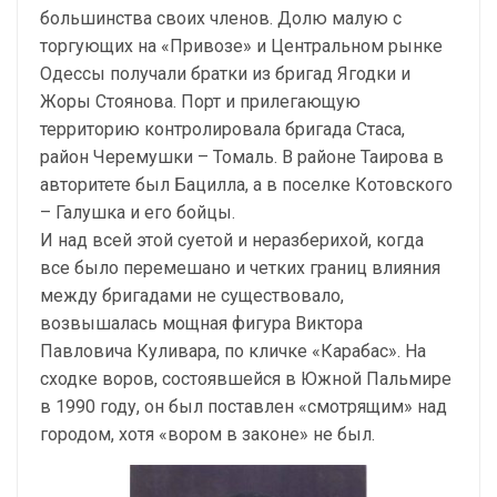
большинства своих членов. Долю малую с
торгующих на «Привозе» и Центральном рынке
Одессы получали братки из бригад Ягодки и
Жоры Стоянова. Порт и прилегающую
территорию контролировала бригада Стаса,
район Черемушки – Томаль. В районе Таирова в
авторитете был Бацилла, а в поселке Котовского
– Галушка и его бойцы.
И над всей этой суетой и неразберихой, когда
все было перемешано и четких границ влияния
между бригадами не существовало,
возвышалась мощная фигура Виктора
Павловича Куливара, по кличке «Карабас». На
сходке воров, состоявшейся в Южной Пальмире
в 1990 году, он был поставлен «смотрящим» над
городом, хотя «вором в законе» не был.