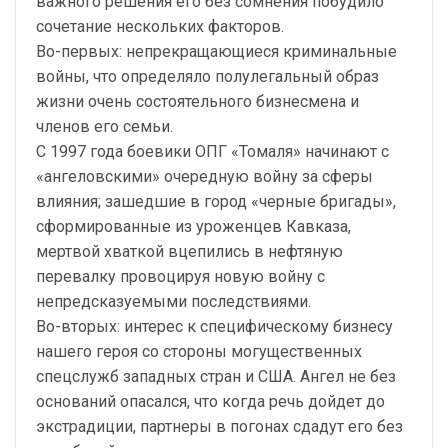
важного решения его без сомнения побудило
сочетание нескольких факторов.
Во-первых: непрекращающиеся криминальные
войны, что определяло полулегальный образ
жизни очень состоятельного бизнесмена и
членов его семьи.
С 1997 года боевики ОПГ «Томаля» начинают с
«ангеловскими» очередную войну за сферы
влияния; зашедшие в город «черные бригады»,
сформированные из уроженцев Кавказа,
мертвой хваткой вцепились в нефтяную
перевалку провоцируя новую войну с
непредсказуемыми последствиями.
Во-вторых: интерес к специфическому бизнесу
нашего героя со стороны могущественных
спецслужб западных стран и США. Ангел не без
оснований опасался, что когда речь дойдет до
экстрадиции, партнеры в погонах сдадут его без