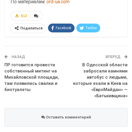
По материалам:
ord-ua.com
612
Facebook
Twitter
Поделиться
Telegram
Google+
WhatsApp
Эл. адрес
НАЗАД
ВПЕРЕД
ПР готовится провести
В Одесской области
собственный митинг на
забросали камнями
Михайловской площади,
автобус с людьми,
там появились свалки и
которые ехали в Киев на
биотуалеты
«ЕвроМайдан» —
«Батькивщина»
Оставить комментарий