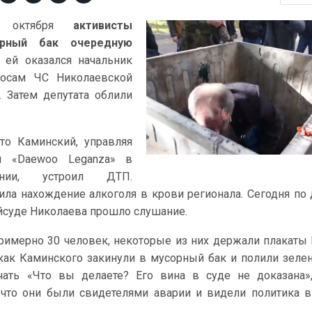
го октября
активисты
орный бак очередную
з ей оказался начальник
росам ЧС Николаевской
 Затем депутата облили
то Каминский, управляя
й «Daewoo Leganza» в
янии, устроил ДТП.
ила нахождение алкоголя в крови регионала. Сегодня по
йсуде Николаева прошло слушание.
имерно 30 человек, некоторые из них держали плакаты
 как Каминского закинули в мусорный бак и полили зелен
чать «Что вы делаете? Его вина в суде не доказана»
 что они были свидетелями аварии и видели политика 