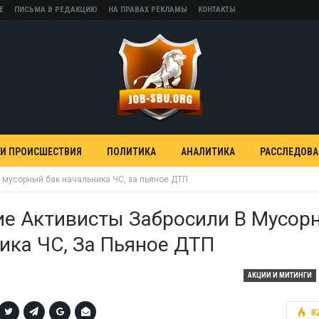
Е
ПИСЬМА В РЕДАКЦИЮ
НА ПРАВАХ РЕКЛАМЫ
КОНТАКТЫ
 И ПРОИСШЕСТВИЯ
ПОЛИТИКА
АНАЛИТИКА
РАССЛЕДОВ
 мусорный бак начальника ЧС, за пьяное ДТП
ие Активисты Забросили В Мусор
ика ЧС, За Пьяное ДТП
АКЦИИ И МИТИНГИ
8