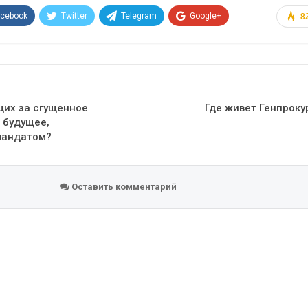
acebook
Twitter
Telegram
Google+
8
Эл. адрес
щих за сгущенное
Где живет Генпрок
 будущее,
мандатом?
Оставить комментарий