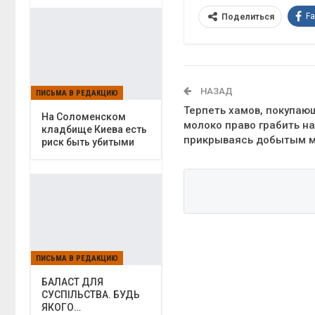
F
Поделиться
НАЗАД
ПИСЬМА В РЕДАКЦИЮ
Терпеть хамов, покупаю
На Соломенском
молоко право грабить на
кладбище Киева есть
прикрываясь добытым 
риск быть убитыми
ПИСЬМА В РЕДАКЦИЮ
БАЛАСТ ДЛЯ
СУСПІЛЬСТВА. БУДЬ
ЯКОГО…