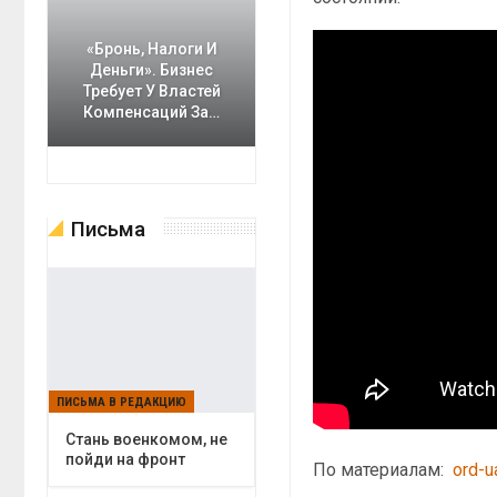
«Бронь, Налоги И
Деньги». Бизнес
Требует У Властей
Компенсаций За…
Письма
ПИСЬМА В РЕДАКЦИЮ
Cтань военкомом, не
пойди на фронт
По материалам:
ord-u