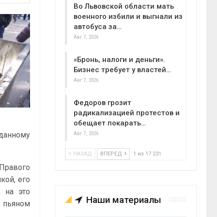
Во Львовской области мать
военного избили и выгнали из
автобуса за…
Авг 7, 2026
«Бронь, налоги и деньги».
Бизнес требует у властей…
Авг 7, 2026
Федоров грозит
радикализацией протестов и
обещает покарать…
 данному
Авг 7, 2026
НАЗАД
ВПЕРЕД
1 из 17 231
 Правого
кой, его
, на это
Наши материалы
в пьяном