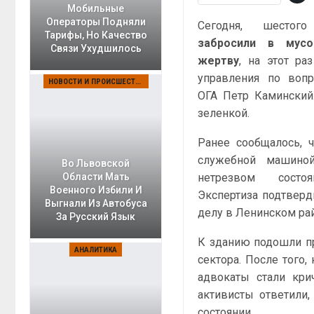
Мобильные
Операторы Подняли
Сегодня, шесто
Тарифы, Но Качество
забросили в мус
Связи Ухудшилось
жертву
, на этот ра
управления по воп
НОВОСТИ И ПРОИСШЕСТВИЯ
ОГА Петр Каминский.
зеленкой.
Ранее сообщалось, ч
служебной машино
Во Львовской
нетрезвом состо
Области Мать
Военного Избили И
Экспертиза подтверд
Выгнали Из Автобуса
делу в Ленинском ра
За Русский Язык
К зданию подошли пр
АНАЛИТИКА
сектора. После того,
адвокаты стали кри
активисты ответили,
состоянии.