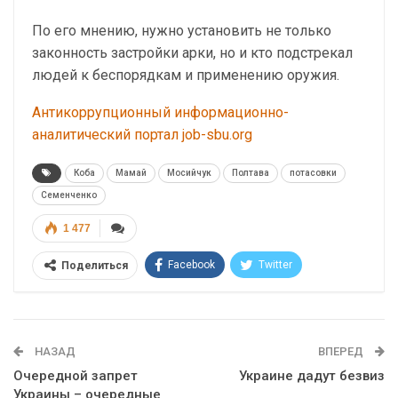
По его мнению, нужно установить не только
законность застройки арки, но и кто подстрекал
людей к беспорядкам и применению оружия.
Антикоррупционный информационно-
аналитический портал job-sbu.org
Коба
Мамай
Мосийчук
Полтава
потасовки
Семенченко
1 477
Facebook
Twitter
Поделиться
Telegram
Google+
WhatsApp
Эл. адрес
НАЗАД
ВПЕРЕД
Очередной запрет
Украине дадут безвиз
Украины – очередные