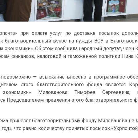
крпочта» при оплате услуг по доставке посылок допол
ак благотворительный взнос на нужды ВСУ в Благотвор
а экономики». Об этом сообщила народный депутат, член 
осам финансов, налоговой и таможенной политики Нина
го невозможно — взыскание внесено в программное обе
дителем этого благотворительного фонда является Ко
 экономики» Милованова Тимофея Сергеевича, 
ся Председателем правления этого благотворительного ф
схема принесет благотворительному фонду Милованова не 
год», что равно количеству принятых посылок «Укрпочтой