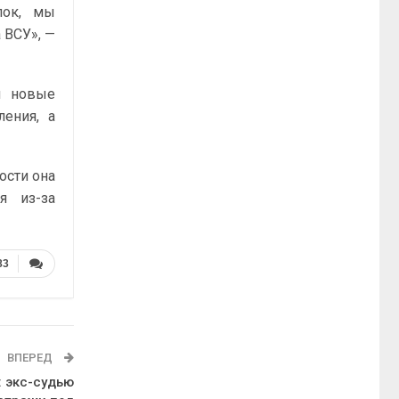
лок, мы
 ВСУ», —
л новые
ления, а
ости она
я из-за
83
ВПЕРЕД
: экс-судью