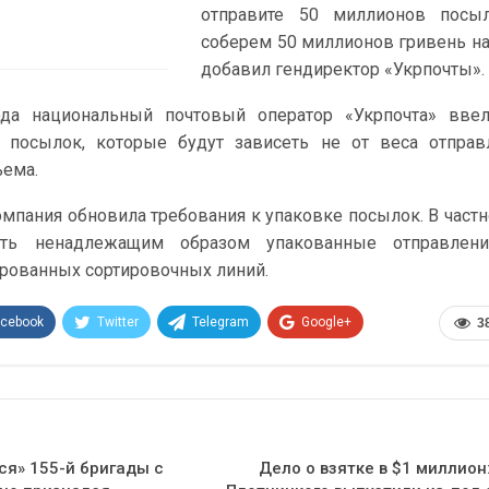
отправите 50 миллионов посы
соберем 50 миллионов гривень на
добавил гендиректор «Укрпочты».
ода национальный почтовый оператор «Укрпочта» вве
 посылок, которые будут зависеть не от веса отправ
ъема.
омпания обновила требования к упаковке посылок. В частн
ать ненадлежащим образом упакованные отправлени
рованных сортировочных линий.
acebook
Twitter
Telegram
Google+
3
Эл. адрес
я» 155-й бригады с
Дело о взятке в $1 миллион