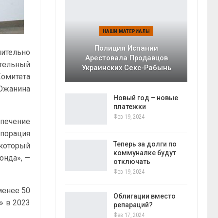
НАШИ МАТЕРИАЛЫ
Полиция Испании
нительно
Арестовала Продавцов
ительный
Украинских Секс-Рабынь
Комитета
 Южанина
Новый год – новые
платежки
Фев 19, 2024
спечение
рпорация
Теперь за долги по
который
коммуналке будут
онда», —
отключать
Фев 19, 2024
менее 50
Облигации вместо
» в 2023
репараций?
Фев 17, 2024