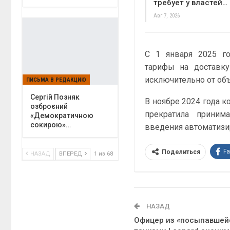
требует у властей…
Авг 7, 2026
С 1 января 2025 г
тарифы на доставку
исключительно от об
ПИСЬМА В РЕДАКЦИЮ
Сергій Позняк
В ноябре 2024 года к
озброєний
прекратила приним
«Демократичною
сокирою»…
введения автоматизи
F
Поделиться
НАЗАД
ВПЕРЕД
1 из 68
НАЗАД
Офицер из «посыпавшейс