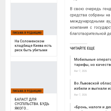
В свою очередь ген
средства собраны на
международными ауд
компания с государс
ПИСЬМА В РЕДАКЦИЮ
благотворительной де
На Соломенском
кладбище Киева есть
ЧИТАЙТЕ ЕЩЕ
риск быть убитыми
Мобильные операт
тарифы, но качеств
Авг 7, 2026
Во Львовской облас
избили и выгнали и
ПИСЬМА В РЕДАКЦИЮ
Авг 7, 2026
БАЛАСТ ДЛЯ
СУСПІЛЬСТВА. БУДЬ
«Бронь, налоги и де
ЯКОГО…