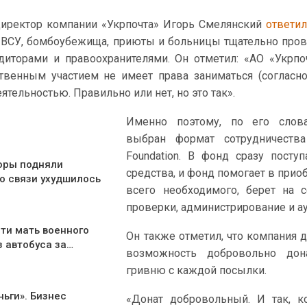
директор компании «Укрпочта» Игорь Смелянский
ответил
 ВСУ, бомбоубежища, приюты и больницы тщательно про
иторами и правоохранителями. Он отметил: «АО «Укрпо
твенным участием не имеет права заниматься (согласно
ятельностью. Правильно или нет, но это так».
Именно поэтому, по его слов
выбран формат сотрудничеств
Foundation. В фонд сразу посту
оры подняли
средства, и фонд помогает в прио
о связи ухудшилось
всего необходимого, берет на 
проверки, администрирование и ау
ти мать военного
Он также отметил, что компания 
з автобуса за…
возможность добровольно дон
гривню с каждой посылки.
ньги». Бизнес
«Донат добровольный. И так, к