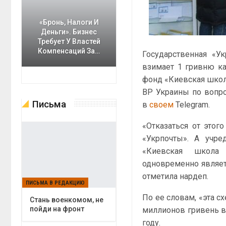
«Бронь, Налоги И
Деньги». Бизнес
Требует У Властей
Компенсаций За…
Государственная «У
взимает 1 гривню к
фонд «Киевская школ
ВР Украины по вопр
Письма
в
своем
Telegram.
«Отказаться от это
«Укрпочты». А учре
«Киевская школа
одновременно являет
отметила нардеп.
ПИСЬМА В РЕДАКЦИЮ
По ее словам, «эта 
Cтань военкомом, не
пойди на фронт
миллионов гривень в 
году.