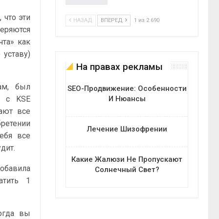
, что эти
НАЗАД
ВПЕРЕД
1 из 2 690
веряются
чта» как
 уставу)
На правах рекламы
ам, был
SEO-Продвижение: Особенности
И Нюансы
а с KSE
пают все
бретении
Лечение Шизофрении
себя все
дит.
Какие Жалюзи Не Пропускают
добавила
Солнечный Свет?
атить 1
огда вы