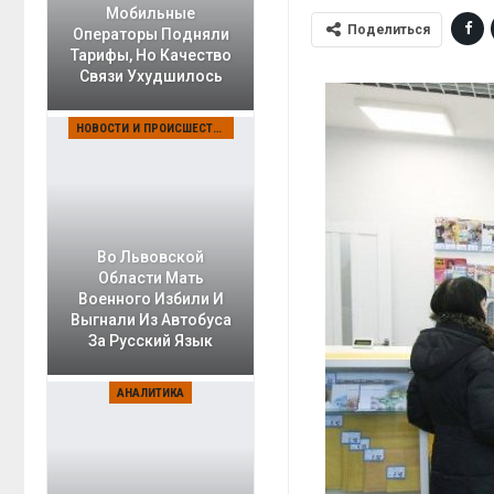
Мобильные
Поделиться
Операторы Подняли
Тарифы, Но Качество
Связи Ухудшилось
НОВОСТИ И ПРОИСШЕСТВИЯ
Во Львовской
Области Мать
Военного Избили И
Выгнали Из Автобуса
За Русский Язык
АНАЛИТИКА