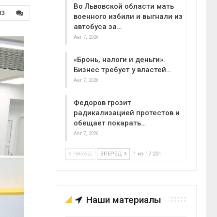
Во Львовской области мать
83
военного избили и выгнали из
автобуса за…
Авг 7, 2026
«Бронь, налоги и деньги».
Бизнес требует у властей…
Авг 7, 2026
Федоров грозит
радикализацией протестов и
обещает покарать…
Авг 7, 2026
НАЗАД
ВПЕРЕД
1 из 17 231
Наши материалы