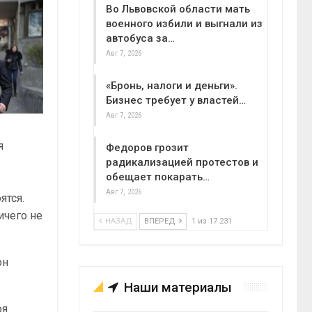
Во Львовской области мать
военного избили и выгнали из
автобуса за…
Авг 7, 2026
«Бронь, налоги и деньги».
Бизнес требует у властей…
Авг 7, 2026
я
Федоров грозит
радикализацией протестов и
обещает покарать…
Авг 7, 2026
ятся.
ичего не
НАЗАД
ВПЕРЕД
1 из 17 231
он
Наши материалы
оя