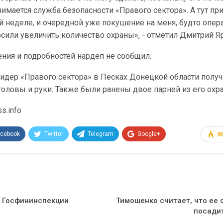
нимается служба безопасности «Правого сектора». А тут п
 неделе, и очередной уже покушение на меня, будто опе
осили увеличить количество охраны», - отметил Дмитрий Я
ния и подробностей нардеп не сообщил.
лидер «Правого сектора» в Песках Донецкой области полу
оловы и руки. Также были ранены двое парней из его охр
s.info
acebook
Twitter
Telegram
Google+
9
Эл. адрес
ва Госфининспекции
Тимошенко считает, что ее 
посадит