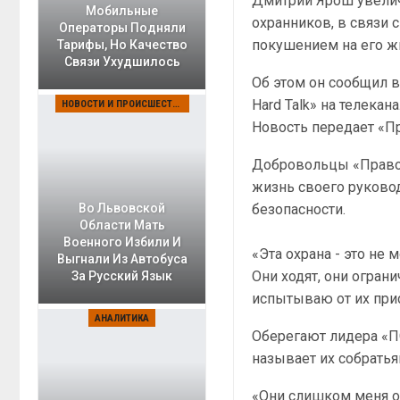
Дмитрий Ярош увелич
Мобильные
охранников, в связи
Операторы Подняли
покушением на его ж
Тарифы, Но Качество
Связи Ухудшилось
Об этом он сообщил 
Hard Talk» на телекан
НОВОСТИ И ПРОИСШЕСТВИЯ
Новость передает «П
Добровольцы «Правог
жизнь своего руковод
безопасности.
Во Львовской
Области Мать
Военного Избили И
«Эта охрана - это не 
Выгнали Из Автобуса
Они ходят, они огран
За Русский Язык
испытываю от их прис
АНАЛИТИКА
Оберегают лидера «П
называет их собратья
«Они слишком меня об