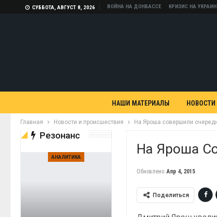
ВОЙНА НА ДОНБАССЕ
КРИЗИС НА УКРАИН
СУББОТА, АВГУСТ 8, 2026
НАШИ МАТЕРИАЛЫ
НОВОСТИ
Главная
Новости и происшествия
На Яроша совершили очеред
Резонанс
На Яроша С
АНАЛИТИКА
Обновлено
Апр 4, 2015
Поделиться