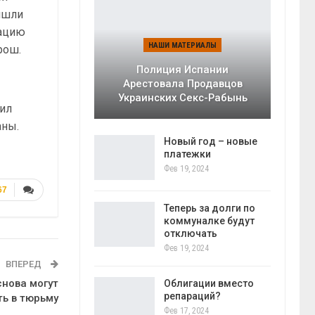
ришли
рацию
НАШИ МАТЕРИАЛЫ
рош.
Полиция Испании
Арестовала Продавцов
Украинских Секс-Рабынь
чил
аны.
Новый год – новые
платежки
Фев 19, 2024
67
Теперь за долги по
коммуналке будут
отключать
Фев 19, 2024
ВПЕРЕД
снова могут
Облигации вместо
репараций?
ь в тюрьму
Фев 17, 2024