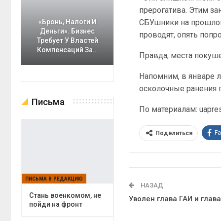
прерогатива. Этим за
СБУшники на прошлой
«Бронь, Налоги И
Деньги». Бизнес
проводят, опять попр
Требует У Властей
Компенсаций За…
Правда, места покуше
Напомним, в январе 
осколочные ранения г
Письма
По материалам: uapres
F
Поделиться
ПИСЬМА В РЕДАКЦИЮ
НАЗАД
Cтань военкомом, не
Уволен глава ГАИ и гла
пойди на фронт