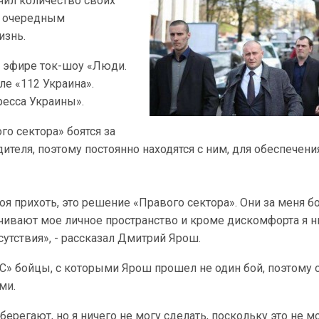
ил количество своих
 с очередным
изнь.
в эфире ток-шоу «Люди.
але «112 Украина».
ресса Украины».
о сектора» боятся за
ителя, поэтому постоянно находятся с ним, для обеспечени
моя прихоть, это решение «Правого сектора». Они за меня бо
ичивают мое личное пространство и кроме дискомфорта я н
утствия», - рассказал Дмитрий Ярош.
С» бойцы, с которыми Ярош прошел не один бой, поэтому 
ми.
ерегают, но я ничего не могу сделать, поскольку это не м