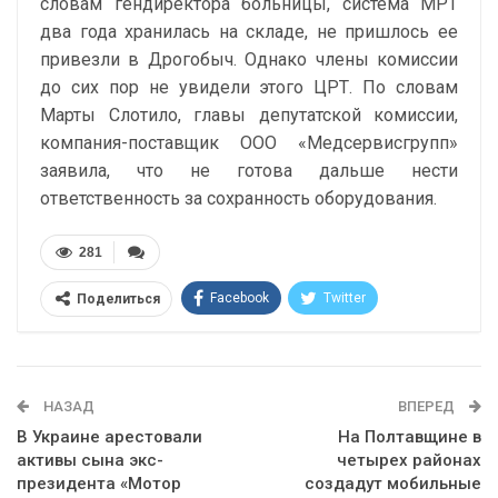
словам гендиректора больницы, система МРТ
два года хранилась на складе, не пришлось ее
привезли в Дрогобыч. Однако члены комиссии
до сих пор не увидели этого ЦРТ. По словам
Марты Слотило, главы депутатской комиссии,
компания-поставщик ООО «Медсервисгрупп»
заявила, что не готова дальше нести
ответственность за сохранность оборудования.
281
Facebook
Twitter
Поделиться
Telegram
Google+
WhatsApp
Эл. адрес
НАЗАД
ВПЕРЕД
В Украине арестовали
На Полтавщине в
активы сына экс-
четырех районах
президента «Мотор
создадут мобильные