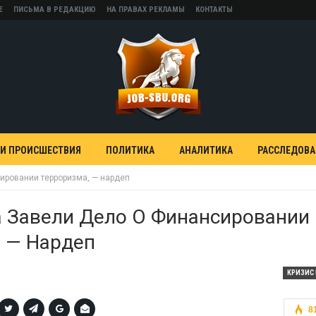
Е
ПИСЬМА В РЕДАКЦИЮ
НА ПРАВАХ РЕКЛАМЫ
КОНТАКТЫ
 И ПРОИСШЕСТВИЯ
ПОЛИТИКА
АНАЛИТИКА
РАССЛЕДОВ
ировании терроризма, — нардеп
а Завели Дело О Финансировании
 — Нардеп
КРИЗИС 
8