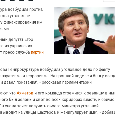
тура возбудила против
етова уголовное
ту финансирования им
изма.
ный депутат Егор
го из украинских
ет пресс-служба
партии
ова Генпрокуратура возбудила уголовное дело по факту
паратизма и терроризма. На прошлой неделе я был у след
и давал показания", - рассказал парламентарий.
ают, что
Ахметов
и его команда стремится к реваншу в н
него был зеленый свет во всех коридорах власти, и сейчас
 Он снова хочет получить своего министра угольной
выводит на улицы шахтеров и манипулирует ими", - добав