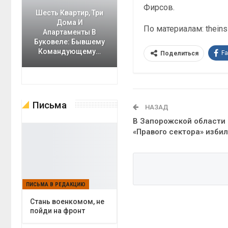
Фирсов.
Шесть Квартир, Три
Дома И
По материалам: theinsi
Апартаменты В
Буковеле: Бывшему
Командующему…
F
Поделиться
Письма
НАЗАД
В Запорожской области
«Правого сектора» изби
ПИСЬМА В РЕДАКЦИЮ
Cтань военкомом, не
пойди на фронт