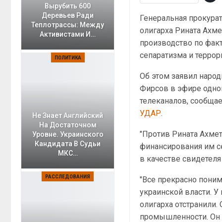
Вырубить 600
Деревьев Ради
Генеральная прокура
Теплотрассы: Между
олигарха Рината Ахм
Активистами И…
производство по фак
сепаратизма и террор
ПОЛИТИКА
Об этом заявил народ
Фирсов в эфире одно
телеканалов, сообща
УДАР
.
Не Знает Английский
На Достаточном
"Против Рината Ахмет
Уровне. Украинского
Кандидата В Судьи
финансирования им се
МКС…
в качестве свидетеля 
РАССЛЕДОВАНИЯ
"Все прекрасно поним
украинской власти. У 
олигарха отстранили.
промышленности. Он 