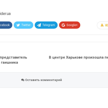
der.ua
acebook
Twitter
Telegram
Google+
8
Эл. адрес
 представитель
В центре Харькове произошла п
л гаишника
Оставить комментарий