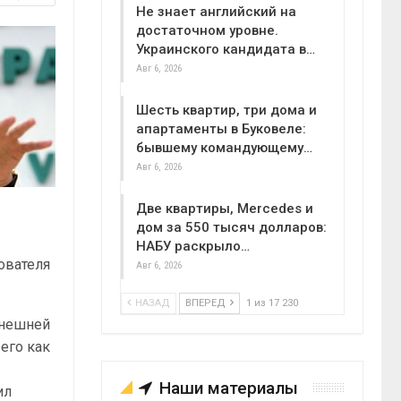
Не знает английский на
достаточном уровне.
Украинского кандидата в…
Авг 6, 2026
Шесть квартир, три дома и
апартаменты в Буковеле:
бывшему командующему…
Авг 6, 2026
Две квартиры, Mercedes и
дом за 550 тысяч долларов:
НАБУ раскрыло…
ователя
Авг 6, 2026
НАЗАД
ВПЕРЕД
1 из 17 230
ынешней
 его как
Наши материалы
ил