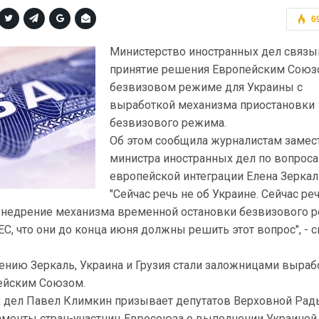
6
Министерство иностранных дел связы
принятие решения Европейским Союз
безвизовом режиме для Украины с
выработкой механизма приостановки
безвизового режима.
Об этом сообщила журналистам замес
министра иностранных дел по вопрос
европейской интеграции Елена Зеркал
"Сейчас речь не об Украине. Сейчас реч
- внедрение механизма временной остановки безвизового 
ЕС, что они до конца июня должны решить этот вопрос", - 
ению Зеркаль, Украина и Грузия стали заложницами выраб
ейским Союзом.
 дел Павел Климкин призывает депутатов Верховной Рад
менты стран-участниц Евросоюза о выполнении Украиной