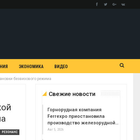
АНИЯ
ЭКОНОМИКА
ВИДЕО
тановки безвизового режима
Свежие новости
кой
Горнорудная компания
ма
Ferrexpo приостановила
производство железорудной…
Авг 5, 2026
РЕЗОНАНС