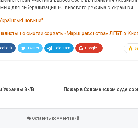
имых для либерализации ЕС визового режима с Украиной.
Українські новини"
налисты не смогли сорвать «Марш равенства» ЛГБТ в Кие
acebook
Twitter
Telegram
Google+
6
Эл. адрес
и Украины В-/В
Пожар в Соломенском суде сор
Оставить комментарий