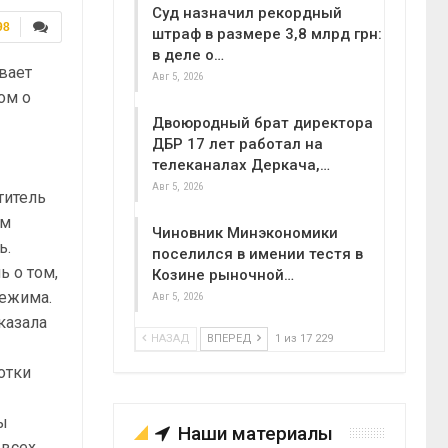
Суд назначил рекордный
98
штраф в размере 3,8 млрд грн:
в деле о…
вает
Авг 5, 2026
ом о
Двоюродный брат директора
ДБР 17 лет работал на
телеканалах Деркача,…
Авг 5, 2026
титель
ам
Чиновник Минэкономики
ь.
поселился в имении тестя в
ь о том,
Козине рыночной…
режима.
Авг 5, 2026
сказала
НАЗАД
ВПЕРЕД
1 из 17 229
отки
ы
Наши материалы
 всех