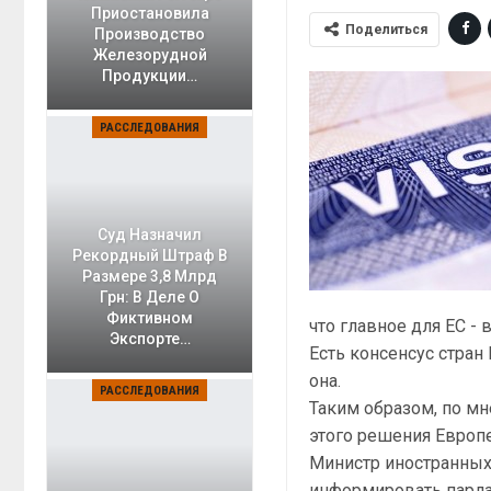
Приостановила
Поделиться
Производство
Железорудной
Продукции…
РАССЛЕДОВАНИЯ
Суд Назначил
Рекордный Штраф В
Размере 3,8 Млрд
Грн: В Деле О
Фиктивном
что главное для ЕС 
Экспорте…
Есть консенсус стран 
она.
РАССЛЕДОВАНИЯ
Таким образом, по мн
этого решения Европ
Министр иностранных
информировать парла