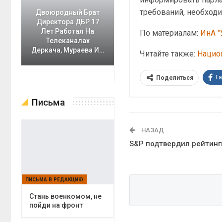
требований, необход
Двоюродный Брат
Директора ДБР 17
Лет Работал На
По материалам:
ИнА "
Телеканалах
Деркача, Мураева И…
Читайте также:
Нацио
F
Поделиться
Письма
НАЗАД
S&P подтвердил рейтинг
ПИСЬМА В РЕДАКЦИЮ
Cтань военкомом, не
пойди на фронт