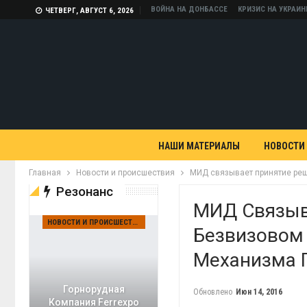
ВОЙНА НА ДОНБАССЕ
КРИЗИС НА УКРАИН
ЧЕТВЕРГ, АВГУСТ 6, 2026
НАШИ МАТЕРИАЛЫ
НОВОСТИ
Главная
Новости и происшествия
МИД связывает принятие реш
Резонанс
МИД Связыв
НОВОСТИ И ПРОИСШЕСТВИЯ
Безвизовом
Механизма 
Горнорудная
Обновлено
Июн 14, 2016
Компания Ferrexpo