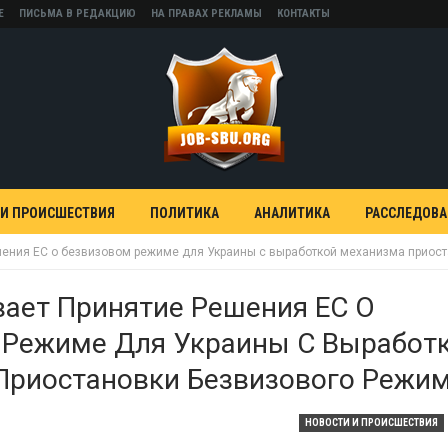
Е
ПИСЬМА В РЕДАКЦИЮ
НА ПРАВАХ РЕКЛАМЫ
КОНТАКТЫ
 И ПРОИСШЕСТВИЯ
ПОЛИТИКА
АНАЛИТИКА
РАССЛЕДОВ
ения ЕС о безвизовом режиме для Украины с выработкой механизма приос
ает Принятие Решения ЕС О
 Режиме Для Украины С Выработ
Приостановки Безвизового Режи
НОВОСТИ И ПРОИСШЕСТВИЯ