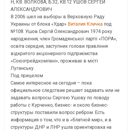
Н, КВ. ВОЛКОВА, Б.32, KB.12 УШОВ СЕРГЕЙ
АЛЕКСАНДРОВИЧ
В 2006 шел на выборы в Верховную Раду
Украины от блока «Удар»
Виталия Кличка
под
№108. Ушов Сергій Олександрович 1974 року
народження, член Громадянської партії «ПОРА»,
освіта cередня, заступник голови правління
відкритого акціонерного підприємства
«Союзтрейдкомпані», проживає в місті
Луганську.
Под прицелом
Самое интересное на сегодня – пока
официальное следствие решает задавать или не
задавать вопросы Сергею Ушову по поводу
работы с Курченко, бизнес- и около бизнес-
структуры поставили вопрос ребром. Есть
информация о том, что и в «блатной мир», и в
структуры ДНР и ЛНР ушла ориентировка на