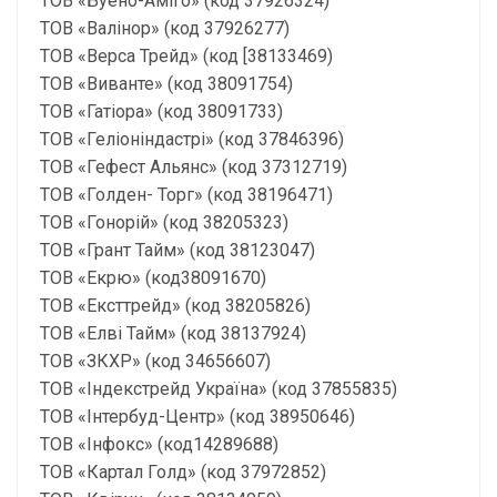
ТОВ «Буено-Аміго» (код 37926324)
ТОВ «Валінор» (код 37926277)
ТОВ «Верса Трейд» (код [38133469)
ТОВ «Виванте» (код 38091754)
ТОВ «Гатіора» (код 38091733)
ТОВ «Геліоніндастрі» (код 37846396)
ТОВ «Гефест Альянс» (код 37312719)
ТОВ «Голден- Торг» (код 38196471)
ТОВ «Гонорій» (код 38205323)
ТОВ «Грант Тайм» (код 38123047)
ТОВ «Екрю» (код38091670)
ТОВ «Ексттрейд» (код 38205826)
ТОВ «Елві Тайм» (код 38137924)
ТОВ «ЗКХР» (код 34656607)
ТОВ «Індекстрейд Україна» (код 37855835)
ТОВ «Інтербуд-Центр» (код 38950646)
ТОВ «Інфокс» (код14289688)
ТОВ «Картал Голд» (код 37972852)