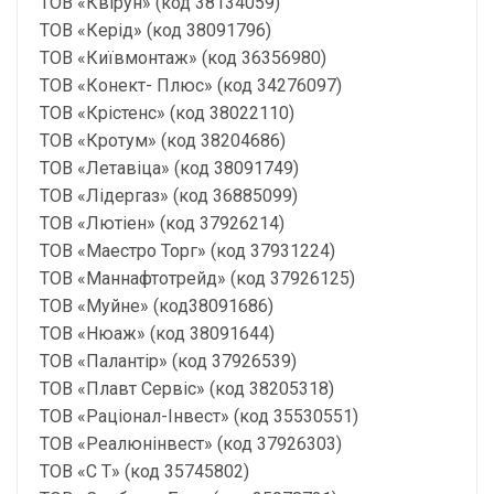
ТОВ «Квірун» (код 38134059)
ТОВ «Керід» (код 38091796)
ТОВ «Київмонтаж» (код 36356980)
ТОВ «Конект- Плюс» (код 34276097)
ТОВ «Крістенс» (код 38022110)
ТОВ «Кротум» (код 38204686)
ТОВ «Летавіца» (код 38091749)
ТОВ «Лідергаз» (код 36885099)
ТОВ «Лютіен» (код 37926214)
ТОВ «Маестро Торг» (код 37931224)
ТОВ «Маннафтотрейд» (код 37926125)
ТОВ «Муйне» (код38091686)
ТОВ «Нюаж» (код 38091644)
ТОВ «Палантір» (код 37926539)
ТОВ «Плавт Сервіс» (код 38205318)
ТОВ «Раціонал-Інвест» (код 35530551)
ТОВ «Реалюнінвест» (код 37926303)
ТОВ «С Т» (код 35745802)