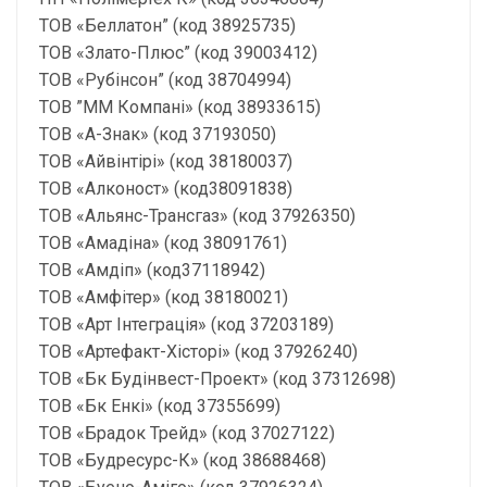
ТОВ «Беллатон” (код 38925735)
ТОВ «Злато-Плюс” (код 39003412)
ТОВ «Рубінсон” (код 38704994)
ТОВ ”ММ Компані» (код 38933615)
ТОВ «A-Знак» (код 37193050)
ТОВ «Айвінтірі» (код 38180037)
ТОВ «Алконост» (код38091838)
ТОВ «Альянс-Трансгаз» (код 37926350)
ТОВ «Амадіна» (код 38091761)
ТОВ «Амдіп» (код37118942)
ТОВ «Амфітер» (код 38180021)
ТОВ «Арт Інтеграція» (код 37203189)
ТОВ «Артефакт-Хісторі» (код 37926240)
ТОВ «Бк Будінвест-Проект» (код 37312698)
ТОВ «Бк Енкі» (код 37355699)
ТОВ «Брадок Трейд» (код 37027122)
ТОВ «Будресурс-К» (код 38688468)