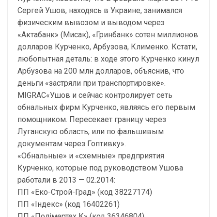
Сергей Ушов, находясь в Украине, занимался
физическим вывозом и выводом через
«Актабанк» (Мисак), «Гринбанк» сотен миллионов
долларов Курченко, Арбузова, Клименко. Кстати,
любопытная деталь: в ходе этого Курченко кинул
Арбузова на 200 млн долларов, объяснив, что
деньги «застряли при транспортировке».
MIGRAC«Ушов и сейчас контролирует сеть
обнальных фирм Курченко, являясь его первым
помощником. Пересекает границу через
Луганскую область, или по фальшивым
документам через Гоптивку».
«Обнальные» и «схемные» предприятия
Курченко, которые под руководством Ушова
работали в 2013 — 02.2014:
ПП «Еко-Строй-Град» (код 38227174)
ПП «Індекс» (код 16402261)
ПП «Полімертех К» (код 36346804)