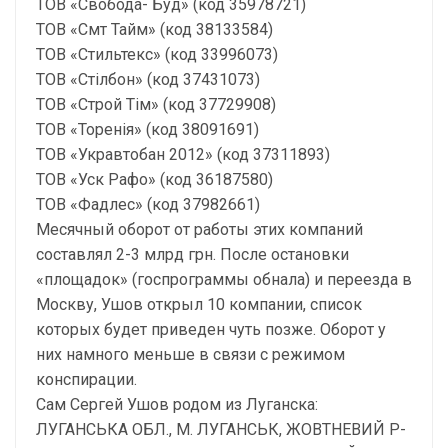
ТОВ «Свобода- Буд» (код 35978721)
ТОВ «Смт Тайм» (код 38133584)
ТОВ «Стильтекс» (код 33996073)
ТОВ «Стілбон» (код 37431073)
ТОВ «Строй Тім» (код 37729908)
ТОВ «Торенія» (код 38091691)
ТОВ «Укравтобан 2012» (код 37311893)
ТОВ «Уск Рафо» (код 36187580)
ТОВ «Фадлес» (код 37982661)
Месячный оборот от работы этих компаний
составлял 2-3 млрд грн. После остановки
«площадок» (госпрограммы обнала) и переезда в
Москву, Ушов открыл 10 компании, список
которых будет приведен чуть позже. Оборот у
них намного меньше в связи с режимом
конспирации.
Сам Сергей Ушов родом из Луганска:
ЛУГАНСЬКА ОБЛ., М. ЛУГАНСЬК, ЖОВТНЕВИЙ Р-