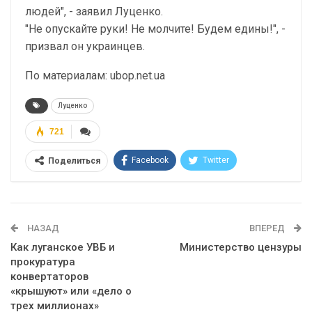
людей", - заявил Луценко.
"Не опускайте руки! Не молчите! Будем едины!", -
призвал он украинцев.
По материалам: ubop.net.ua
Луценко
721
Facebook
Twitter
Поделиться
Telegram
Google+
WhatsApp
Эл. адрес
НАЗАД
ВПЕРЕД
Как луганское УВБ и
Министерство цензуры
прокуратура
конвертаторов
«крышуют» или «дело о
трех миллионах»