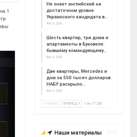
Не знает английский на
достаточном уровне.
на 1
Украинского кандидата в…
ети
Авг 6, 2026
тивы
Шесть квартир, три дома и
апартаменты в Буковеле:
бывшему командующему…
Авг 6, 2026
Две квартиры, Mercedes и
дом за 550 тысяч долларов:
НАБУ раскрыло…
Авг 6, 2026
НАЗАД
ВПЕРЕД
1 из 17 230
Наши материалы