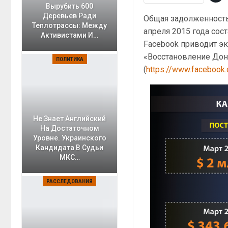
Вырубить 600
Деревьев Ради
Общая задолженность 
Теплотрассы: Между
апреля 2015 года сост
Активистами И…
Facebook приводит э
«Восстановление Дон
ПОЛИТИКА
(
https://www.facebook
Не Знает Английский
На Достаточном
Уровне. Украинского
Кандидата В Судьи
МКС…
РАССЛЕДОВАНИЯ