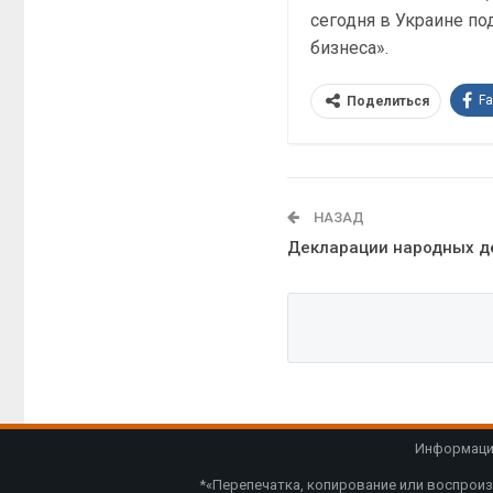
сегодня в Украине по
бизнеса».
F
Поделиться
НАЗАД
Декларации народных д
Информацио
*«Перепечатка, копирование или воспроиз