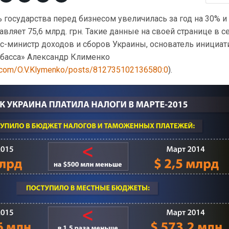
государства перед бизнесом увеличилась за год на 30% и 
авляет 75,6 млрд. грн. Такие данные на своей странице в с
кс-министр доходов и сборов Украины, основатель инициа
басса» Александр Клименко
.com/O.V.Klymenko/posts/812735102136580:0
).