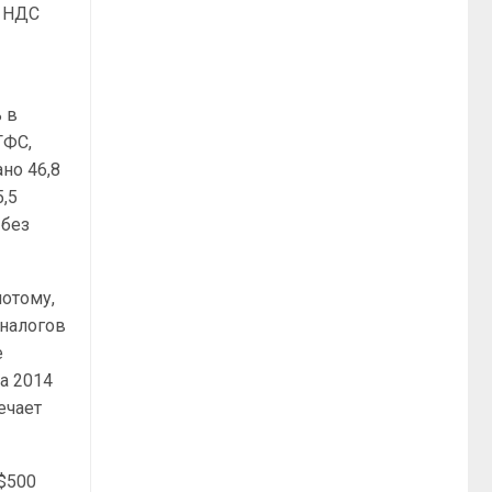
у НДС
 в
ГФС,
но 46,8
,5
 без
отому,
 налогов
е
а 2014
ечает
 $500