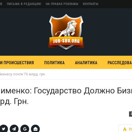
НЕ
ПИСЬМА В РЕДАКЦИЮ
НА ПРАВАХ РЕКЛАМЫ
КОНТАКТЫ
 И ПРОИСШЕСТВИЯ
ПОЛИТИКА
АНАЛИТИКА
РАССЛЕДОВ
знесу почти 76 млрд. грн.
именко: Государство Должно Биз
рд. Грн.
7