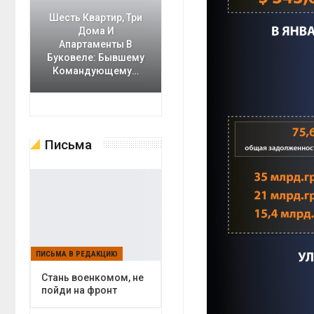
Шесть Квартир, Три
Дома И
Апартаменты В
Буковеле: Бывшему
Командующему…
Письма
ПИСЬМА В РЕДАКЦИЮ
Cтань военкомом, не
пойди на фронт