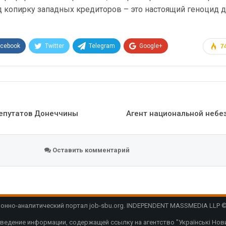
д копирку западных кредиторов – это настоящий геноцид 
acebook
Twitter
Telegram
Google+
7
Эл. адрес
епутатов Донеччины
Агент национальной небе
Оставить комментарий
нно-аналитический портал job-sbu.org. INDEPENDENT MASSMEDIA LLP © 
ведение информации, содержащей ссылку на агентство "Українські Нови