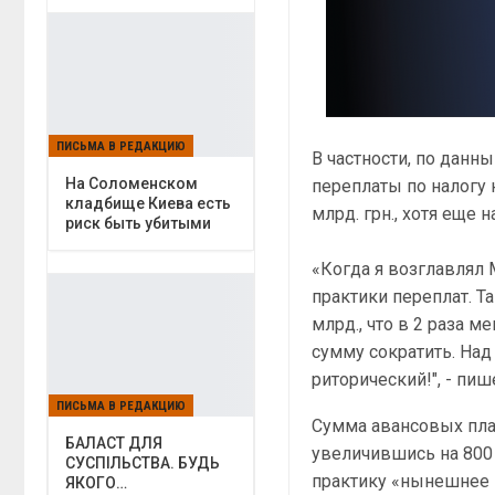
ПИСЬМА В РЕДАКЦИЮ
В частности, по данны
На Соломенском
переплаты по налогу 
кладбище Киева есть
млрд. грн., хотя еще н
риск быть убитыми
«Когда я возглавлял 
практики переплат. Та
млрд., что в 2 раза м
сумму сократить. Над
риторический!", - пи
ПИСЬМА В РЕДАКЦИЮ
Сумма авансовых плат
БАЛАСТ ДЛЯ
увеличившись на 800 м
СУСПІЛЬСТВА. БУДЬ
практику «нынешнее п
ЯКОГО…