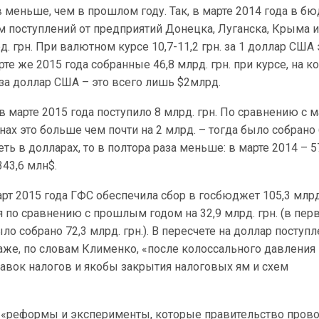
в меньше, чем в прошлом году. Так, в марте 2014 года в б
м поступлений от предприятий Донецка, Луганска, Крыма 
д. грн. При валютном курсе 10,7-11,2 грн. за 1 доллар США 
рте же 2015 года собранные 46,8 млрд. грн. при курсе, на к
 за доллар США – это всего лишь $2млрд.
марте 2015 года поступило 8 млрд. грн. По сравнению с 
нах это больше чем почти на 2 млрд. – тогда было собрано 
еть в долларах, то в полтора раза меньше: в марте 2014 – 5
343,6 млн$.
арт 2015 года ГФС обеспечила сбор в госбюджет 105,3 млрд.
 по сравнению с прошлым годом на 32,9 млрд. грн. (в пер
ло собрано 72,3 млрд. грн.). В пересчете на доллар поступ
 даже, по словам Клименко, «после колоссального давления
тавок налогов и якобы закрытия налоговых ям и схем
 «реформы и эксперименты, которые правительство пров