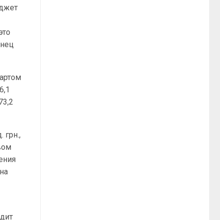
юджет
и
это
онец
мартом
6,1
73,2
 грн.,
вом
ления
 на
одит