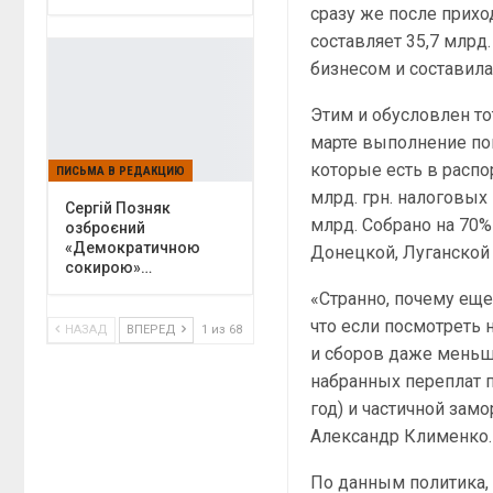
сразу же после прихо
составляет 35,7 млрд
бизнесом и составила 
Этим и обусловлен то
марте выполнение по
которые есть в распо
ПИСЬМА В РЕДАКЦИЮ
млрд. грн. налоговы
Сергій Позняк
млрд. Собрано на 70%
озброєний
«Демократичною
Донецкой, Луганской 
сокирою»…
«Странно, почему ещ
что если посмотреть 
НАЗАД
ВПЕРЕД
1 из 68
и сборов даже меньше
набранных переплат п
год) и частичной зам
Александр Клименко.
По данным политика, 