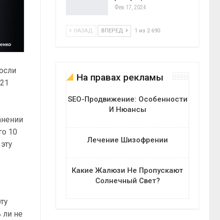
Фев 17, 2024
НАЗАД
ВПЕРЕД
1 из 2 690
росли
На правах рекламы
 21
SEO-Продвижение: Особенности
И Нюансы
анении
го 10
Лечение Шизофрении
 эту
Какие Жалюзи Не Пропускают
Солнечный Свет?
эту
 ли не