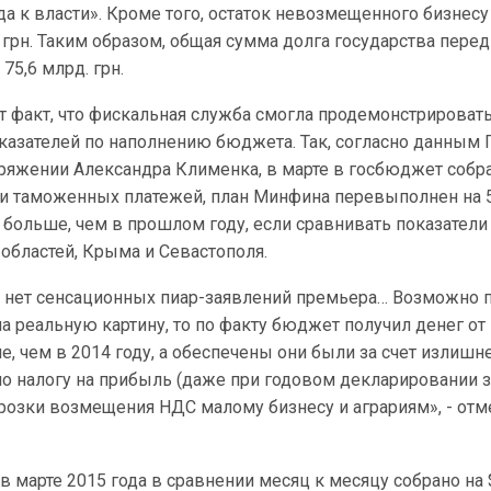
да к власти». Кроме того, остаток невозмещенного бизнес
. грн. Таким образом, общая сумма долга государства перед
75,6 млрд. грн.
т факт, что фискальная служба смогла продемонстрировать
казателей по наполнению бюджета. Так, согласно данным 
ряжении Александра Клименка, в марте в госбюджет собра
х и таможенных платежей, план Минфина перевыполнен на 5
 больше, чем в прошлом году, если сравнивать показатели
областей, Крыма и Севастополя.
е нет сенсационных пиар-заявлений премьера… Возможно п
на реальную картину, то по факту бюджет получил денег от
, чем в 2014 году, а обеспечены они были за счет излишн
о налогу на прибыль (даже при годовом декларировании з
орозки возмещения НДС малому бизнесу и аграриям», - отм
в марте 2015 года в сравнении месяц к месяцу собрано на