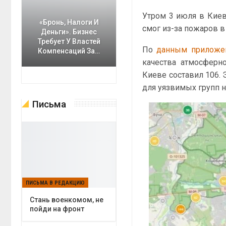
Утром 3 июля в Киев
«Бронь, Налоги И
смог из-за пожаров 
Деньги». Бизнес
Требует У Властей
По
данным прилож
Компенсаций За…
качества атмосферн
Киеве составил 106. 
для уязвимых групп 
Письма
ПИСЬМА В РЕДАКЦИЮ
Cтань военкомом, не
пойди на фронт