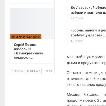
Во Львовской облас
избили и выгнали и
Авг 7, 2026
«Бронь, налоги и де
требует у властей…
ПИСЬМА В РЕДАКЦИЮ
Авг 7, 2026
Сергій Позняк
озброєний
«Демократичною
масштабы уже уменьш
сокирою»…
дыма и продуктов гор
НАЗАД
ВПЕРЕД
1 из 68
Он также отметил, ч
в течение дня 3 июл
за чего перенос прод
Михаил Савенец н
продолжаются с 25 и