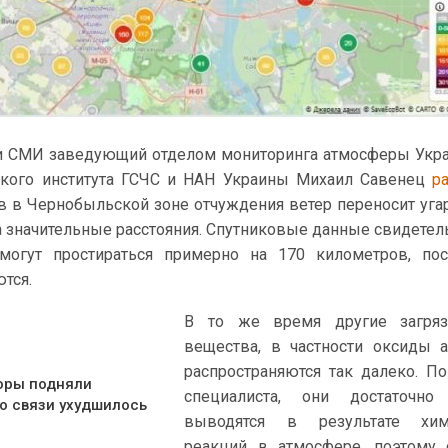
и СМИ заведующий отделом мониторинга атмосферы Укр
ского института ГСЧС и НАН Украины Михаил Савенец
р
в в Чернобыльской зоне отчуждения ветер переносит уга
а значительные расстояния. Спутниковые данные свидетел
огут простираться примерно на 170 километров, пос
тся.
В то же время другие загря
вещества, в частности оксиды а
распространяются так далеко. П
оры подняли
специалиста, они достаточно
о связи ухудшилось
выводятся в результате хим
реакций в атмосфере, поэтому 