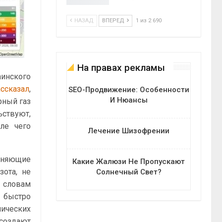
НАЗАД
ВПЕРЕД
1 из 2 690
На правах рекламы
аинского
ассказал
,
SEO-Продвижение: Особенности
И Нюансы
рный газ
ьствуют,
ле чего
Лечение Шизофрении
зняющие
Какие Жалюзи Не Пропускают
зота, не
Солнечный Свет?
о словам
 быстро
ических
создают