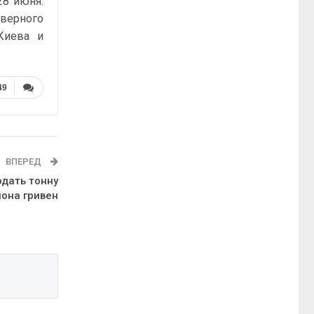
28 июня.
еверного
Киева и
49
ВПЕРЕД
одать тонну
иона гривен