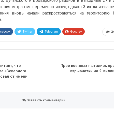
о, Бучанского и Броварского районов в выходные 27 и 
ения ветра смог временно исчез, однако 3 июля из-за с
ения вновь начали распространяться на территорию 
.
acebook
Twitter
Telegram
Google+
3
Эл. адрес
читает, что
Трое военных пытались пр
ве «Северного
взрывчатки на 2 милл
вовал от имени
Оставить комментарий