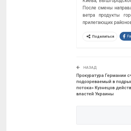
Киева, Вышгородског
После смены направл
ветра продукты гор
прилегающих районов
F
Поделиться
НАЗАД
Прокуратура Германии с
подозреваемый в подры
потока» Кузнецов дейст
властей Украины