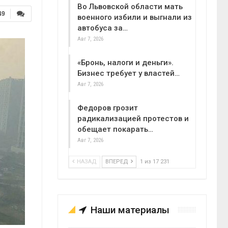
Во Львовской области мать
49
военного избили и выгнали из
автобуса за…
Авг 7, 2026
«Бронь, налоги и деньги».
Бизнес требует у властей…
Авг 7, 2026
Федоров грозит
радикализацией протестов и
обещает покарать…
Авг 7, 2026
НАЗАД
ВПЕРЕД
1 из 17 231
Наши материалы