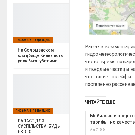
ПИСЬМА В РЕДАКЦИЮ
Ранее в комментари
На Соломенском
гидрометеорологиче
кладбище Киева есть
риск быть убитыми
что во время пожаро
и твердые частицы н
что такие шлейфы м
постепенно рассеиваю
ЧИТАЙТЕ ЕЩЕ
ПИСЬМА В РЕДАКЦИЮ
Мобильные операт
БАЛАСТ ДЛЯ
тарифы, но качеств
СУСПІЛЬСТВА. БУДЬ
Авг 7, 2026
ЯКОГО…