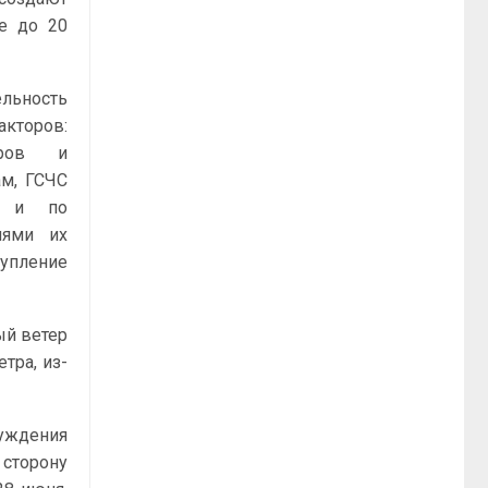
се до 20
ельность
акторов:
аров и
ам, ГСЧС
, и по
нями их
тупление
ый ветер
тра, из-
уждения
 сторону