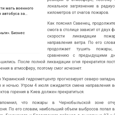
локальное загрязнение в радиу
ти мать военного
километров от очагов пожаров.
з автобуса за…
Как пояснил Савенец, продолжит
смога в столице зависит от двух ф
ньги». Бизнес
скорости ликвидации пож
направления ветра. По его слов
продолжает тушить пожары
сравнению с предыдущими д
ились. После полной ликвидации огня прекратится пос
ения в атмосферу, поэтому смог исчезнет.
то Украинский гидрометцентр прогнозирует северо-западн
я и ночью. Утром 4 июля ожидается смена направления ве
уктов горения в Киев должен прекратиться.
апомнил, что пожары в Чернобыльской зоне отч
юня. По его словам, наибольший объем выбросов попал в