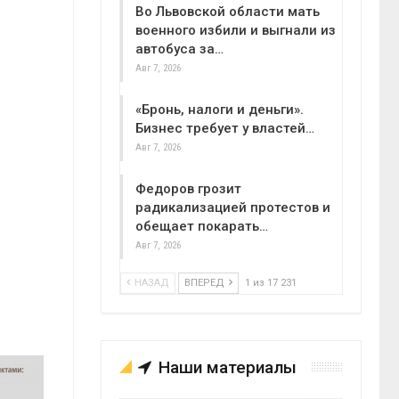
Во Львовской области мать
военного избили и выгнали из
автобуса за…
Авг 7, 2026
«Бронь, налоги и деньги».
Бизнес требует у властей…
Авг 7, 2026
Федоров грозит
радикализацией протестов и
обещает покарать…
Авг 7, 2026
НАЗАД
ВПЕРЕД
1 из 17 231
Наши материалы