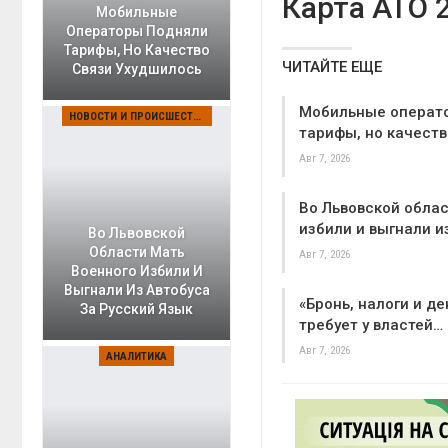
Карта АТО 
Мобильные
Операторы Подняли
Тарифы, Но Качество
ЧИТАЙТЕ ЕЩЕ
Связи Ухудшилось
Мобильные операт
НОВОСТИ И ПРОИСШЕСТВИЯ
тарифы, но качеств
Авг 7, 2026
Во Львовской облас
избили и выгнали и
Во Львовской
Области Мать
Авг 7, 2026
Военного Избили И
Выгнали Из Автобуса
«Бронь, налоги и де
За Русский Язык
требует у властей…
Авг 7, 2026
АНАЛИТИКА