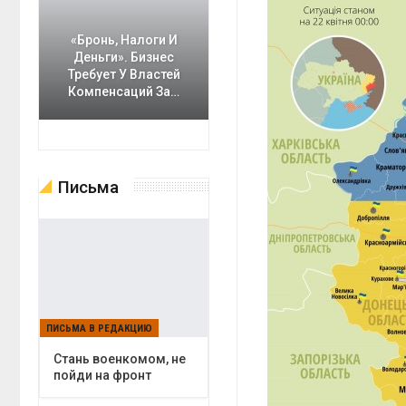
«Бронь, Налоги И
Деньги». Бизнес
Требует У Властей
Компенсаций За…
Письма
ПИСЬМА В РЕДАКЦИЮ
Cтань военкомом, не
пойди на фронт