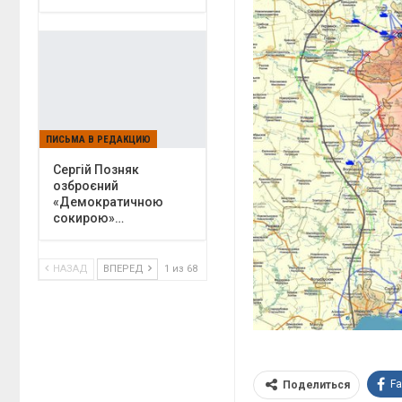
ПИСЬМА В РЕДАКЦИЮ
Сергій Позняк
озброєний
«Демократичною
сокирою»…
НАЗАД
ВПЕРЕД
1 из 68
F
Поделиться