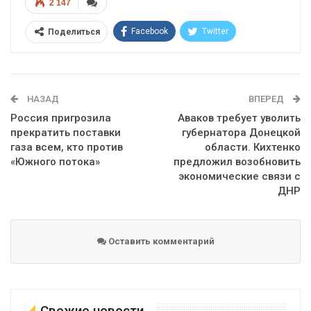
2 147
Facebook
Twitter
Поделиться
Telegram
Google+
WhatsApp
Эл. адрес
НАЗАД
ВПЕРЕД
Россия пригрозила
Аваков требует уволить
прекратить поставки
губернатора Донецкой
газа всем, кто против
области. Кихтенко
«Южного потока»
предложил возобновить
экономические связи с
ДНР
Оставить комментарий
Свежие новости