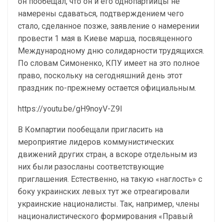
он пообещал, что он и его однопартийцы не
намерены сдаваться, подтверждением чего
стало, сделанное позже, заявление о намерении
провести 1 мая в Киеве марша, посвященного
Международному дню солидарности трудящихся.
По словам Симоненко, КПУ имеет на это полное
право, поскольку на сегодняшний день этот
праздник по-прежнему остается официальным.
https://youtu.be/gH9noyV-Z9I
В Компартии пообещали пригласить на
мероприятие лидеров коммунистических
движений других стран, а вскоре отдельным из
них были разосланы соответствующие
приглашения. Естественно, на такую «наглость» с
боку украинских левых тут же отреагировали
украинские националисты. Так, например, члены
националистического формирования «Правый