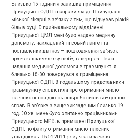
Близько 15 години я залишив приміщення
Прилуцької ОДПІ і направився до Прилуцької
міської лікарні в зв’язку з тим, що відчував різкій
біль в руці. В приймальному відділенні
Прилуцької ЦМЛ мені було надано медичну
допомогу, накладений гіпсовий лангет та
поставлений діагноз – пошкодження зв”язок
правого ліктевого суглобу, генертроз. Після
надання медичної допомоги в травмпункті я
близько 18-30 повернувся в приміщення
Прилуцької ОДПІ. В подальшому представники
травмпункту сповістили про отримання мною
тілесних пошкоджень співробітників внутрішніх
справ. В зв’язку з вищевикладеним близько 19
год. 30 хв. мене було опитанно працівниками
Прилуцького МРВ, в приміщені Прилуцької
ОДПІ, по факту отримання мною тілесних
ушкоджень. 15.01.2011 року я за власною