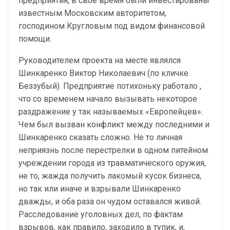
предприятия, в свое время были инвестированы
известным Московским авторитетом,
господином Кругловым под видом финансовой
помощи.
Руководителем проекта на месте являлся
Шинкаренко Виктор Николаевич (по кличке
Беззубый). Предприятие потихоньку работало ,
что со временем начало вызывать некоторое
раздражение у так называемых «Европейцев».
Чем был вызван конфликт между последними и
Шинкаренко сказать сложно. Не то личная
неприязнь после перестрелки в одном питейном
учреждении города из травматического оружия,
не то, жажда получить лакомый кусок бизнеса,
но так или иначе и взрывали Шинкаренко
дважды, и оба раза он чудом оставался живой.
Расследование уголовных дел, по фактам
взрывов, как правило, заходило в тупик, и,