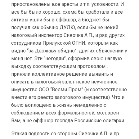
приостановлены все аресты и т.п. условности. И
все бы было хорошо, схема бы сработала и все
активы ушли бы в оффшор, а бюджет бы
получил как обычно ДУЛЮ, если бы не некий
налоговый инспектор Сивочка А.П., и ряд других
сотрудников Прилукской ОГНИ, которым как
видно “за Державу обидно”, других объяснений у
меня нет. Эти “негодяи”, оформив свою наглую
выходку соответствующим протоколом ,
приняли коллективное решение выявить и
описать в налоговый залог некое неучтенное
имущество ООО “Велми Пром” (и соответственно
внести его реестр залогового имущества). Что и
было воплощено в жизнь немедленно с
соблюдением всех формальностей, мол, хрен
Вам, а не оффшор господа Российские олигархи.
Этакая подлость со стороны Сивочки А.П. и пр.