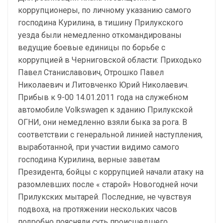
коррупционеры, по личному указанию самого
господина Курилина, в тишину Прилукского
уезда были немедленно откомандированы
ведущие боевые единицы по борьбе с
коррупцией в Черниговской области: Приходько
Павел Станиславович, Отрошко Павел
Николаевич и Литовченко Юрий Николаевич.
Прибыв к 9-00 14.01.2011 года на служебном
автомобиле Volkswagen к зданию Прилукской
ОГНИ, они немедленно взяли быка за рога. В
соответствии с генеральной линией наступления,
выработанной, при участии видимо самого
господина Курилина, верные заветам
Президента, бойцы с коррупцией начали атаку на
разомлевших после « старой» Новогодней ночи
Прилукских мытарей. Последние, не чувствуя
подвоха, на протяжении нескольких часов
подробно поясняли суть происшедшего,