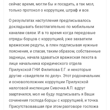
сейчас время, могли бы и посадить, а так мол,
только протокол о коррупции, штраф и все.
О результатах наступления предписывалось
докладывать безотлагательно по мобильным
каналам связи. И в то время когда передовые
отряды борцов с коррупцией, уже захватили
вражеские редуты, в плен подписывая нужные
пояснения, и спасая, таким образом, собственные
задницы, начала здаваться вражеская пехота в
лице начальника юридического отдела
Прилукской ГНИ Филипова Е.Г. и некоторые
другие «свидетели по делу». Этот родоначальник
и основоположник коррупции Прилукской
налоговой инспекции Сивочка А.П. вдруг
заартачился, мол не буду подписывать я Ваши
сочинения господа борцы с коррупцией, и точка.
Присутствовавшая при этом разговоре госпожа