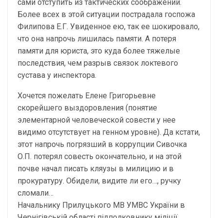
сами отступить из тактических соображений.
Более всех в этой ситуации пострадала госпожа
Филипова Е.Г. Увиденное ею, так ее шокировало,
что она напрочь лишилась памяти. А потеря
памяти для юриста, это куда более тяжелые
последствия, чем разрыв связок локтевого
сустава у инспектора.
Хочется пожелать Елене Григорьевне
скорейшего выздоровления (понятие
элементарной человеческой совести у нее
видимо отсутствует на генном уровне). Да кстати,
этот напрочь погрязший в коррупции Сивочка
О.П. потерял совесть окончательно, и на этой
почве начал писать кляузы в милицию и в
прокуратуру. Обидели, видите ли его…, ручку
сломали…
Начальнику Прилуцького МВ УМВС України в
Чернігівській області підполковнику міліції