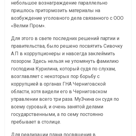
небольшое вознаграждение параллельно
пришлось притормозить материалы на
возбуждение уголовного дела связанного с ООО
«Велми Пром».
Для этого в свете последних решений партии и
правительства, было решено посвятить Сивочку
А.П в коррупционеры и навсегда заклеймить
позором. Здесь нельзя не упомянуть фамилию
господина Курилина, который судя по слухам,
возглавляет с некоторых пор борьбу с
коррупцией в органах ГНА Черниговской
области, хотя видели его в Черниговском
управлении всего три раза. МуЗчина он судя по
всему суровый, и очень занятой делами
государственными, а по сему постоянно
пребывает в столице.
Для реализации плана посвящения в