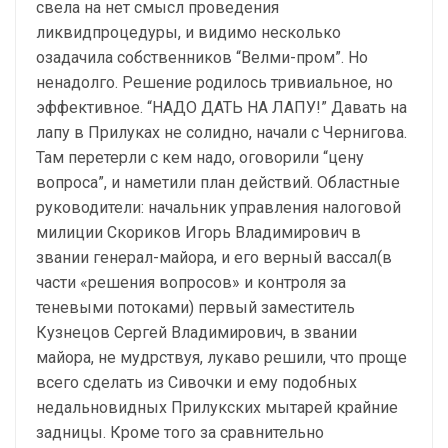
свела на нет смысл проведения
ликвидпроцедуры, и видимо несколько
озадачила собственников “Велми-пром”. Но
ненадолго. Решение родилось тривиальное, но
эффективное. “НАДО ДАТЬ НА ЛАПУ!” Давать на
лапу в Прилуках не солидно, начали с Чернигова.
Там перетерли с кем надо, оговорили “цену
вопроса”, и наметили план действий. Областные
руководители: начальник управления налоговой
милиции Скориков Игорь Владимирович в
звании генерал-майора, и его верный вассал(в
части «решения вопросов» и контроля за
теневыми потоками) первый заместитель
Кузнецов Сергей Владимирович, в звании
майора, не мудрствуя, лукаво решили, что проще
всего сделать из Сивочки и ему подобных
недальновидных Прилукских мытарей крайние
задницы. Кроме того за сравнительно