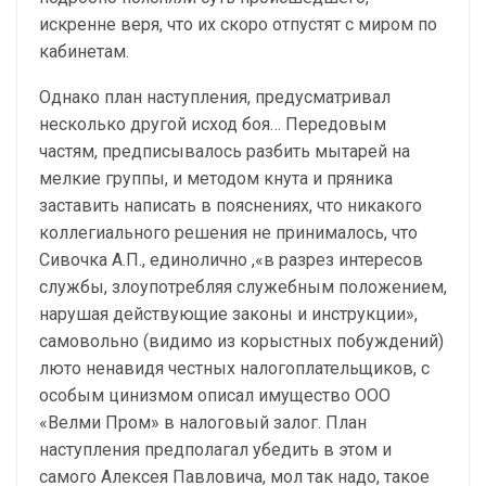
искренне веря, что их скоро отпустят с миром по
кабинетам.
Однако план наступления, предусматривал
несколько другой исход боя… Передовым
частям, предписывалось разбить мытарей на
мелкие группы, и методом кнута и пряника
заставить написать в пояснениях, что никакого
коллегиального решения не принималось, что
Сивочка А.П., единолично ,«в разрез интересов
службы, злоупотребляя служебным положением,
нарушая действующие законы и инструкции»,
самовольно (видимо из корыстных побуждений)
люто ненавидя честных налогоплательщиков, с
особым цинизмом описал имущество ООО
«Велми Пром» в налоговый залог. План
наступления предполагал убедить в этом и
самого Алексея Павловича, мол так надо, такое