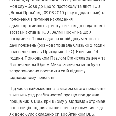
моя службова до цього протоколу та лист ТОВ
„Велмі Пром” від 09.08.2010 року з додатками) та
пояснення з питання накладення
адміністративного арешту і взяття до податкової
застави активів ТОВ „Велмі Пром” на що я
погодився. Після надання копій документів та
дачі пояснень (розмова тривала близько 2 годин,
пояснення писав Приходько П.С.). Близько 14
години, Приходьком Павлом Станіславовичем та
Литовченком Юрієм Миколаєвичем мені було
запропоновано поставити свій підпис у
відповідному поясненні.
Під час ознайомлення зі змістом свого пояснення
я виявив ряд розбіжностей про що повідомив
працівників ВВБ, при цьому у відповідь отримав
пропозицію підписати пояснення у тому вигляді
як воно було складено співробітником ВВБ.