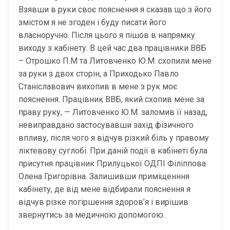
Взявши в руки своє пояснення я сказав що з його
змістом я не згоден і буду писати його
власноручно. Після цього я пішов в напрямку
виходу з кабінету. В цей час два працівники ВВБ
– Отрошко П.М та Литовченко Ю.М. схопили мене
за руки з двох сторін, а Приходько Павло
Станіславович вихопив в мене з рук моє
пояснення. Працівник ВВБ, який схопив мене за
праву руку, — Литовченко Ю.М. заломив її назад,
невиправдано застосувавши захід фізичного
впливу, після чого я відчув різкий біль у правому
ліктевову суглобі. При даній події в кабінеті була
присутня працівник Прилуцької ОДПІ Філіппова
Олена Григорівна. Залишивши приміщенння
кабінету, де від мене відбирали пояснення я
відчув різке погіршення здоров’я і вирішив
звернутись за медичною допомогою.