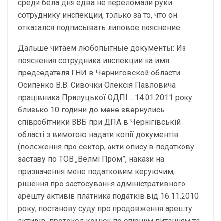
среди бела дня едва не переломали руки
сотруднику инспекции, только за то, что он
отказался подписывать липовое пояснение…
Дальше читаем любопытные документы: Из
пояснения сотрудника инспекции на имя
председателя ГНИ в Черниговской области
Осипенко В.В. Сивочки Олексія Павловича
працівника Прилуцької ОДПІ …14.01.2011 року
близько 10 години до мене звернулись
співробітники ВВБ при ДПА в Чернігівській
області з вимогою надати копії документів
(положення про сектор, акти опису в податкову
заставу по ТОВ „Велмі Пром”, накази на
призначення мене податковим керуючим,
рішення про застосування адміністративного
арешту активів платника податків від 16.11.2010
року, постанову суду про продовження арешту
активів, протокол комісії по спірним питанням та