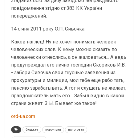
згаданих осіб. За дачу завідомо неправдивого
повідомлення згідно ст.383 КК України
попереджений.
14 січня 2011 року О.П. Сивочка
Каков наглец! Ну не хочет понимать человек
человеческих слов. К нему можно сказать по
человечески отнеслись, а он жаловаться… А ведь
предупреждал его лично господин Скориков И.В.
- забери Сивочка свои гнусные заявления из
прокуратуры и милиции, мол тебе еще рабо тать,
пенсию зарабатывать. А тот и слушать не желает,
правдоискатель мать его… Забыл видно в какой
стране живет. З.Ы. Бывает же такое!
ord-ua.com
бюджет
коррупция
налоговая