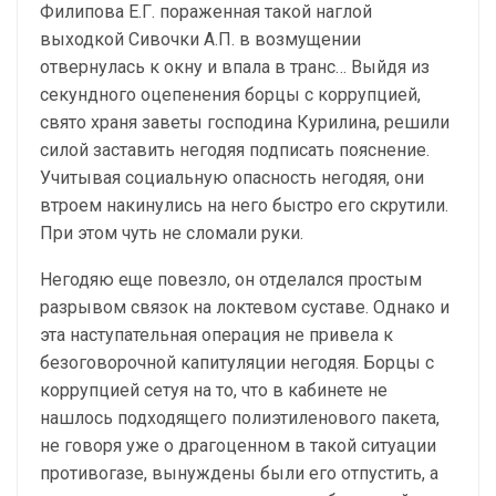
Филипова Е.Г. пораженная такой наглой
выходкой Сивочки А.П. в возмущении
отвернулась к окну и впала в транс… Выйдя из
секундного оцепенения борцы с коррупцией,
свято храня заветы господина Курилина, решили
силой заставить негодяя подписать пояснение.
Учитывая социальную опасность негодяя, они
втроем накинулись на него быстро его скрутили.
При этом чуть не сломали руки.
Негодяю еще повезло, он отделался простым
разрывом связок на локтевом суставе. Однако и
эта наступательная операция не привела к
безоговорочной капитуляции негодяя. Борцы с
коррупцией сетуя на то, что в кабинете не
нашлось подходящего полиэтиленового пакета,
не говоря уже о драгоценном в такой ситуации
противогазе, вынуждены были его отпустить, а