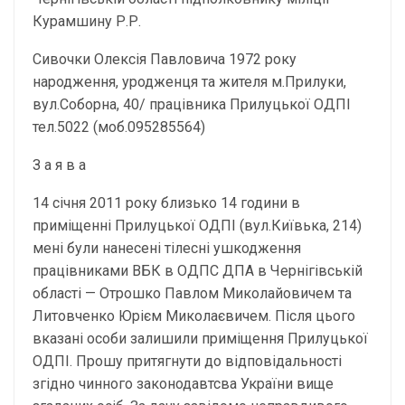
Курамшину Р.Р.
Сивочки Олексія Павловича 1972 року
народження, уродженця та жителя м.Прилуки,
вул.Соборна, 40/ працівника Прилуцької ОДПІ
тел.5022 (моб.095285564)
З а я в а
14 січня 2011 року близько 14 години в
приміщенні Прилуцької ОДПІ (вул.Київька, 214)
мені були нанесені тілесні ушкодження
працівниками ВБК в ОДПС ДПА в Чернігівській
області — Отрошко Павлом Миколайовичем та
Литовченко Юрієм Миколаєвичем. Після цього
вказані особи залишили приміщення Прилуцької
ОДПІ. Прошу притягнути до відповідальності
згідно чинного законодавтсва України вище