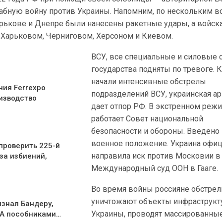
абную войну против Украины. Напомним, по нескольким 
арькове и Днепре были нанесены ракетные удары, а войск
 Харьковом, Черниговом, Херсоном и Киевом.
ВСУ, все специальные и силовые
государства подняты по тревоге. 
начали интенсивные обстрелы
ния Ferrexpo
подразделений ВСУ, украинская а
изводство
дает отпор РФ. В экстренном реж
работает Совет национальной
безопасности и обороны. Введено
военное положение. Украина офи
проверить 225-й
направила иск против Московии в
за избиений,
Международный суд ООН в Гааге.
Во время войны россияне обстрел
уничтожают объекты инфраструк
изнал Бандеру,
Украины, проводят массированны
ПА пособниками…