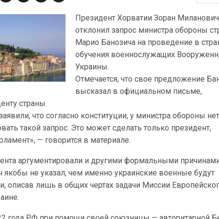
Президент Хорватии Зоран Миланови
отклонил запрос министра обороны с
Марио Банозича на проведение в стра
обучения военнослужащих Вооруженн
Украины.
Отмечается, что свое предложение Ба
высказал в официальном письме,
енту страны.
заявили, что согласно конституции, у министра обороны не
ать такой запрос. Это может сделать только президент,
рламент», — говорится в материале.
дента аргументировали и другими формальными причинами
ич якобы не указал, чем именно украинские военные будут
и, описав лишь в общих чертах задачи Миссии Европейско
аине.
22 года РФ при помощи своей союзницы — авторитарной Б