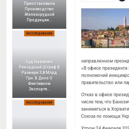
Приостановила
Производство
Железорудной
Продукции…
РАССЛЕДОВАНИЯ
направленном презид
Суд Назначил
Рекордный Штраф В
«В офисе президента 
Размере 3,8 Млрд
полномочий иницииров
Грн: В Деле О
правительство или па
Фиктивном
Экспорте…
Отказ в офисе прези
числе тем, что Баноз
РАССЛЕДОВАНИЯ
заниматься в Хорвати
Союза по помощи Укр
Утром 24 февраля 20