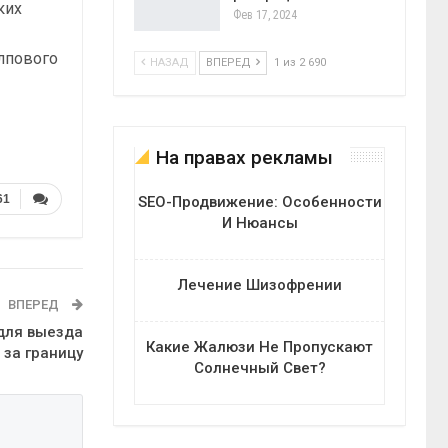
ких
Фев 17, 2024
алпового
НАЗАД
ВПЕРЕД
1 из 2 690
На правах рекламы
61
SEO-Продвижение: Особенности
И Нюансы
Лечение Шизофрении
ВПЕРЕД
для выезда
Какие Жалюзи Не Пропускают
 за границу
Солнечный Свет?