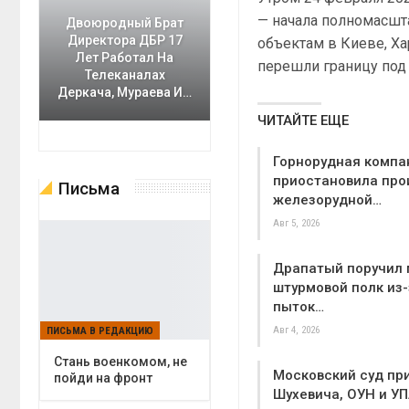
— начала полномасшт
Двоюродный Брат
Директора ДБР 17
объектам в Киеве, Х
Лет Работал На
перешли границу под
Телеканалах
Деркача, Мураева И…
ЧИТАЙТЕ ЕЩЕ
Горнорудная компа
приостановила про
Письма
железорудной…
Авг 5, 2026
Драпатый поручил 
штурмовой полк из-
пыток…
Авг 4, 2026
ПИСЬМА В РЕДАКЦИЮ
Cтань военкомом, не
Московский суд пр
пойди на фронт
Шухевича, ОУН и У