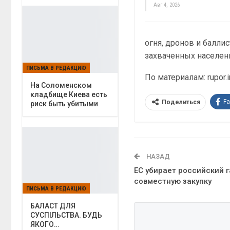
Авг 4, 2026
огня, дронов и балли
захваченных населен
ПИСЬМА В РЕДАКЦИЮ
По материалам: rupor.i
На Соломенском
кладбище Киева есть
F
Поделиться
риск быть убитыми
НАЗАД
ЕС убирает российский г
совместную закупку
ПИСЬМА В РЕДАКЦИЮ
БАЛАСТ ДЛЯ
СУСПІЛЬСТВА. БУДЬ
ЯКОГО…