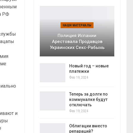
военным
а РФ
НАШИ МАТЕРИАЛЫ
 службы
Полиция Испании
Кацапы
Арестовала Продавцов
Украинских Секс-Рабынь
рмия
име
Новый год – новые
платежки
Фев 19, 2024
циально
Теперь за долги по
коммуналке будут
отключать
Фев 19, 2024
ивают и
туры
Облигации вместо
е
репараций?