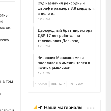
Суд назначил рекордный
штраф в размере 3,8 млрд грн:
ч
в деле о…
траны
Авг 5, 2026
не
ых сил
Двоюродный брат директора
ДБР 17 лет работал на
нозич
телеканалах Деркача,…
Авг 5, 2026
Чиновник Минэкономики
т
поселился в имении тестя в
Козине рыночной…
Авг 5, 2026
, в том
НАЗАД
ВПЕРЕД
1 из 17 229
го
Наши материалы
еларуси