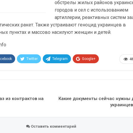
обстрелы жилых районов украинс
городов и сел с использованием
артиллерии, реактивных систем з
стических ракет. Также устраивают геноцид украинцев в
ных пунктах и массово насилуют женщин и детей.
nfo
acebook
Twitter
Telegram
Google+
4
Эл. адрес
аз из контрактов на
Какие документы сейчас нужны 
украинцев
Оставить комментарий