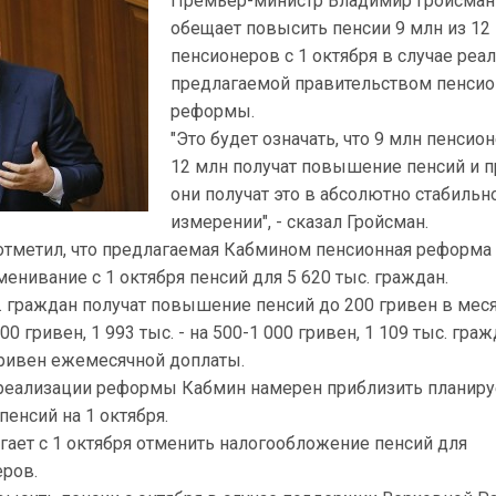
Премьер-министр Владимир Гройсман
обещает повысить пенсии 9 млн из 12
пенсионеров с 1 октября в случае реа
предлагаемой правительством пенси
реформы.
"Это будет означать, что 9 млн пенсио
12 млн получат повышение пенсий и п
они получат это в абсолютно стабильн
измерении", - сказал Гройсман.
 отметил, что предлагаемая Кабмином пенсионная реформа
енивание с 1 октября пенсий для 5 620 тыс. граждан.
с. граждан получат повышение пенсий до 200 гривен в меся
00 гривен, 1 993 тыс. - на 500-1 000 гривен, 1 109 тыс. граж
гривен ежемесячной доплаты.
е реализации реформы Кабмин намерен приблизить планир
енсий на 1 октября.
ает с 1 октября отменить налогообложение пенсий для
ров.