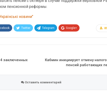
высить пенсии с октября в случае поддержки Верховной Р
ном пенсионной реформы.
Українські новини"
acebook
Twitter
Telegram
Google+
8
Эл. адрес
14 заключенных
Кабмин инициирует отмену налог
пенсий работающих п
Оставить комментарий