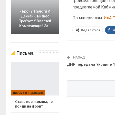
Гройсман обещает по
предлагаемой Кабми
«Бронь, Налоги И
Деньги». Бизнес
По материалам:
ИнА "
Требует У Властей
Компенсаций За…
F
Поделиться
Письма
НАЗАД
ДНР передала Украине 
ПИСЬМА В РЕДАКЦИЮ
Cтань военкомом, не
пойди на фронт