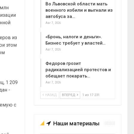
Во Львовской области мать
 млн
военного избили и выгнали из
лизации
автобуса за…
онной
Авг 7, 2026
«Бронь, налоги и деньги».
неров из
Бизнес требует у властей…
ри этом
Авг 7, 2026
ом
Федоров грозит
радикализацией протестов и
обещает покарать…
ц, 1 209
Авг 7, 2026
дан -
НАЗАД
ВПЕРЕД
1 из 17 231
уемую с
Наши материалы