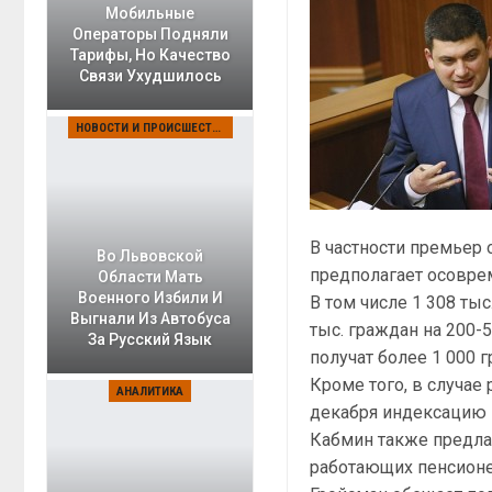
Мобильные
Операторы Подняли
Тарифы, Но Качество
Связи Ухудшилось
НОВОСТИ И ПРОИСШЕСТВИЯ
В частности премьер
Во Львовской
предполагает осоврем
Области Мать
Военного Избили И
В том числе 1 308 ты
Выгнали Из Автобуса
тыс. граждан на 200-5
За Русский Язык
получат более 1 000 
Кроме того, в случа
АНАЛИТИКА
декабря индексацию п
Кабмин также предлаг
работающих пенсионе