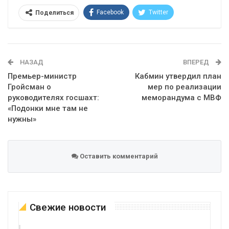
Facebook
Twitter
Поделиться
Telegram
Google+
WhatsApp
Эл. адрес
НАЗАД
ВПЕРЕД
Премьер-министр
Кабмин утвердил план
Гройсман о
мер по реализации
руководителях госшахт:
меморандума с МВФ
«Подонки мне там не
нужны»
Оставить комментарий
Свежие новости