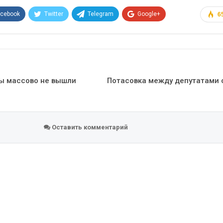
acebook
Twitter
Telegram
Google+
6
Эл. адрес
ты массово не вышли
Потасовка между депутатами 
Оставить комментарий