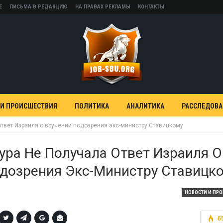
Е
ПИСЬМА В РЕДАКЦИЮ
НА ПРАВАХ РЕКЛАМЫ
КОНТАКТЫ
 И ПРОИСШЕСТВИЯ
ПОЛИТИКА
АНАЛИТИКА
РАССЛЕДОВ
ответ Израиля о вручении подозрения экс-министру Ставицкому
ура Не Получала Ответ Израиля О
одозрения Экс-Министру Ставицк
НОВОСТИ И ПР
6