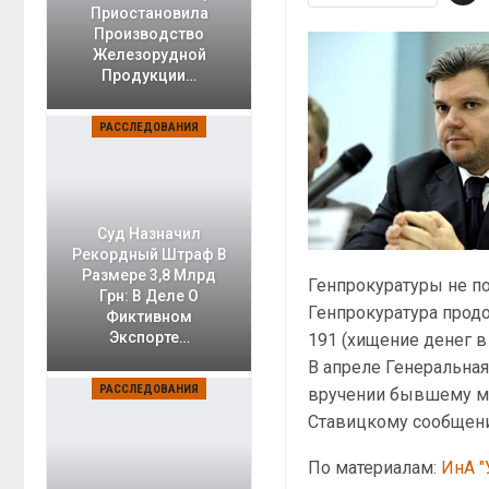
Приостановила
Производство
Железорудной
Продукции…
РАССЛЕДОВАНИЯ
Суд Назначил
Рекордный Штраф В
Размере 3,8 Млрд
Генпрокуратуры не пос
Грн: В Деле О
Генпрокуратура продо
Фиктивном
Экспорте…
191 (хищение денег в
В апреле Генеральная
РАССЛЕДОВАНИЯ
вручении бывшему ми
Ставицкому сообщени
По материалам:
ИнА "