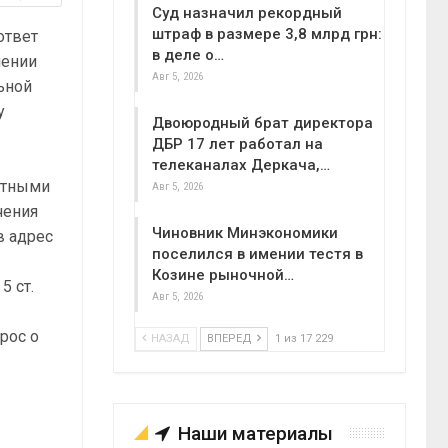
Суд назначил рекордный
штраф в размере 3,8 млрд грн:
ответ
в деле о…
чении
Авг 5, 2026
ьной
у
Двоюродный брат директора
ДБР 17 лет работал на
телеканалах Деркача,…
нтными
Авг 5, 2026
чения
Чиновник Минэкономики
в адрес
поселился в имении тестя в
Козине рыночной…
5 ст.
Авг 5, 2026
рос о
НАЗАД
ВПЕРЕД
1 из 17 229
Наши материалы