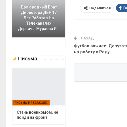
Двоюродный Брат
F
Поделиться
Директора ДБР 17
Лет Работал На
Телеканалах
Деркача, Мураева И…
НАЗАД
Футбол важнее: Депута
на работу в Раду
Письма
ПИСЬМА В РЕДАКЦИЮ
Cтань военкомом, не
пойди на фронт