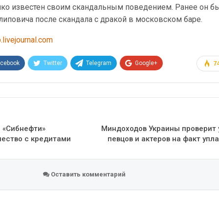
ко известен своим скандальным поведением. Ранее он бы
липовича после скандала с дракой в московском баре.
.livejournal.com
acebook
Twitter
Telegram
Google+
7
Эл. адрес
 «Сибнефти»
Миндоходов Украины проверит 
чество с кредитами
певцов и актеров на факт упл
Оставить комментарий