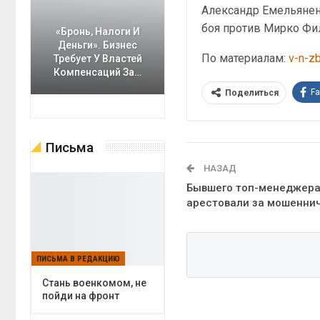
Александр Емельянен
боя против Мирко Фи
«Бронь, Налоги И
Деньги». Бизнес
По материалам:
v-n-zb
Требует У Властей
Компенсаций За…
F
Поделиться
Письма
НАЗАД
Бывшего топ-менеджера
арестовали за мошенни
ПИСЬМА В РЕДАКЦИЮ
Cтань военкомом, не
пойди на фронт