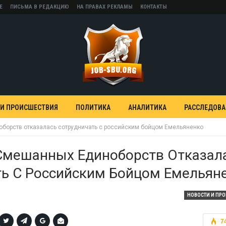
Е
ПИСЬМА В РЕДАКЦИЮ
НА ПРАВАХ РЕКЛАМЫ
КОНТАКТЫ
 И ПРОИСШЕСТВИЯ
ПОЛИТИКА
АНАЛИТИКА
РАССЛЕДОВ
борств отказалась сотрудничать с российским бойцом Емельяненко
Смешанных Единоборств Отказал
ть С Российским Бойцом Емельян
НОВОСТИ И ПР
7