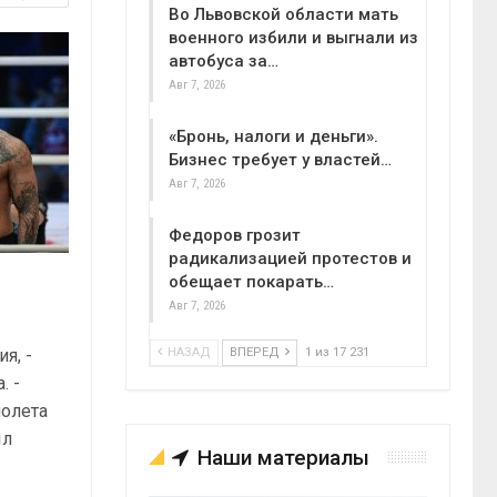
Во Львовской области мать
военного избили и выгнали из
автобуса за…
Авг 7, 2026
«Бронь, налоги и деньги».
Бизнес требует у властей…
Авг 7, 2026
Федоров грозит
радикализацией протестов и
обещает покарать…
Авг 7, 2026
я, -
НАЗАД
ВПЕРЕД
1 из 17 231
. -
полета
ыл
Наши материалы