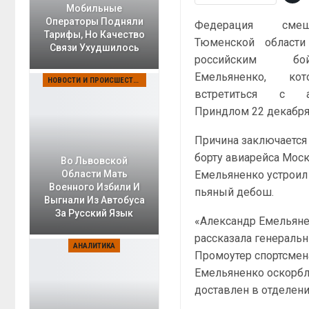
Мобильные
Операторы Подняли
Федерация смеш
Тарифы, Но Качество
Тюменской области
Связи Ухудшилось
российским бо
Емельяненко, к
НОВОСТИ И ПРОИСШЕСТВИЯ
встретиться с 
Приндлом 22 декабр
Причина заключается
борту авиарейса Моск
Во Львовской
Емельяненко устроил 
Области Мать
Военного Избили И
пьяный дебош.
Выгнали Из Автобуса
За Русский Язык
«Александр Емельянен
рассказала генераль
АНАЛИТИКА
Промоутер спортсмена
Емельяненко оскорбля
доставлен в отделени