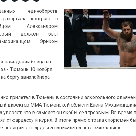
анных единоборств
 разорвала контракт с
йцом Александром
оторый должен был
американцем Эриком
я
 в поведении бойца на
ва - Тюмень 10 ноября.
на борту авиалайнера
ко прилетел в Тюмень в состоянии алкогольного опьянени
ный директор ММА Тюменской области Елена Мухамедшина
 уверяет, что в самолет он якобы сел трезвым. Во время 
л стюардессу и курил. В итоге прямо с трапа спортсмен б
е полиции, стюардесса написала на него заявление».