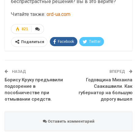
беспристрастные решения? Вы в это верите?
Читайте также:
ord-ua.com
821
Facebook
Twitter
Поделиться
Telegram
Google+
WhatsApp
Эл. адрес
НАЗАД
ВПЕРЕД
Борису Круку предъявили
Годовщина Михаила
подозрение в
Саакашвили. Как
пособничестве при
губернатор на большую
отмывании средств.
дорогу вышел
Оставить комментарий