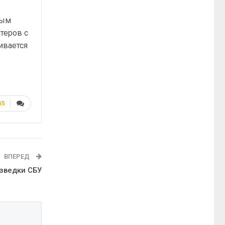
вым
теров с
ивается
65
ВПЕРЕД
азведки СБУ