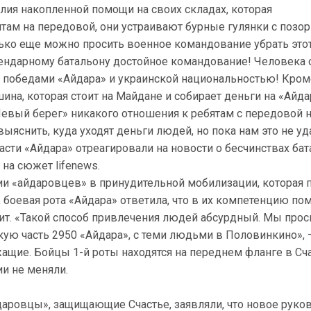
лия накопленной помощи на своих складах, которая
ятам на передовой, они устраивают бурные гулянки с поз
ько еще можно просить военное командование убрать это
гендарному батальону достойное командование! Человека 
 победами «Айдара» и украинской национальностью! Кроме
ина, которая стоит на Майдане и собирает деньги на «Айда
Левый берег» никакого отношения к ребятам с передовой 
ыяснить, куда уходят деньги людей, но пока нам это не уд
асти «Айдара» отреагировали на новости о бесчинствах ба
 на сюжет lifenews.
тии «айдаровцев» в принудительной мобилизации, которая
 боевая рота «Айдара» ответила, что в их компетенцию п
ит. «Такой способ привлечения людей абсурдный. Мы прос
ую часть 2950 «Айдара», с теми людьми в Половинкино», 
ащие. Бойцы 1-й роты находятся на переднем фланге в Сча
и не меняли.
даровцы», защищающие Счастье, заявляли, что новое руко