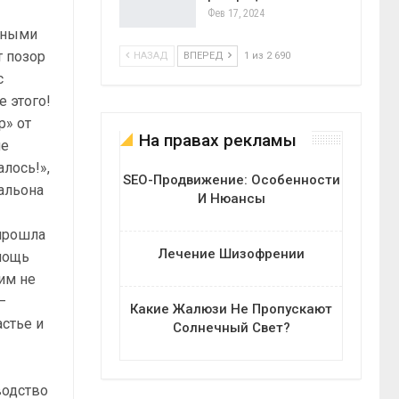
Фев 17, 2024
орными
т позор
НАЗАД
ВПЕРЕД
1 из 2 690
с
 этого!
р» от
На правах рекламы
не
алось!»,
SEO-Продвижение: Особенности
тальона
И Нюансы
 прошла
Лечение Шизофрении
омощь
им не
—
Какие Жалюзи Не Пропускают
стье и
Солнечный Свет?
водство