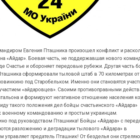
мандиром Евгения Пташника произошел конфликт и раскол
на «Айдар». Боевая часть, не поддержавшая нового коман
де Счастье и обороняет передовые рубежи. Другая часть 
ташника сформировали тыловой штаб в 70 километрах от
ловинкино под Старобельком. Именно они становятся учас
 участием «айдаровцев». Своими противоправными дейст
атальона и формируют негативное отношение населения к
иду такого положения дел бойцы счастьинского «Айдара»
к военному командованию и простым украинцам.
но под руководством Пташника! Бойцы «Айдара» с перед
аются разложению и деградации тылового «Айдара» в
м управляет предатель Пташник! От безделья они стреляю