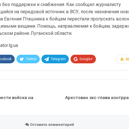
х без поддержки и снабжения. Как сообщил журналисту
одящийся на передовой источник в ВСУ, после назначения но
а Евгения Пташника к бойцам перестали пропускать волон
димыми вещами. Помощь, направляемая к бойцам, задерж
льском районе Луганской области.
tor.lg.ua
acebook
Twitter
Telegram
Google+
8
Эл. адрес
вести войска на
Арестован экс-глава контрр
Оставить комментарий