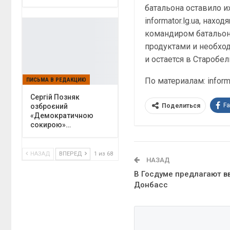
батальона оставило и
informator.lg.ua, нах
командиром батальон
продуктами и необхо
и остается в Старобе
По материалам: informa
ПИСЬМА В РЕДАКЦИЮ
Сергій Позняк
F
Поделиться
озброєний
«Демократичною
сокирою»…
НАЗАД
ВПЕРЕД
1 из 68
НАЗАД
В Госдуме предлагают в
Донбасс