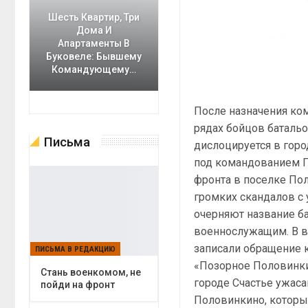
Шесть Квартир, Три
Дома И
Апартаменты В
Буковеле: Бывшему
Командующему…
После назначения ко
рядах бойцов батальо
Письма
дислоцируется в горо
под командованием П
фронта в поселке По
громких скандалов с
очерняют название б
военнослужащим. В в
записали обращение 
ПИСЬМА В РЕДАКЦИЮ
«Позорное Половинки
Cтань военкомом, не
городе Счастье ужас
пойди на фронт
Половинкино, которы