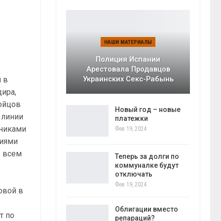
НАШИ МАТЕРИАЛЫ
Полиция Испании
Арестовала Продавцов
Украинских Секс-Рабынь
 в
дира,
бойцов
Новый год – новые
 линии
платежки
тниками
Фев 19, 2024
виями
о всем
Теперь за долги по
коммуналке будут
отключать
Фев 19, 2024
овой в
Облигации вместо
т по
репараций?