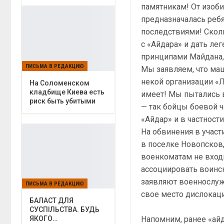
памятникам! От изоби
предназначалась реб
последствиями! Скол
с «Айдара» и дать ле
принципами Майдана,
ПИСЬМА В РЕДАКЦИЮ
Мы заявляем, что маш
некой организации «
На Соломенском
кладбище Киева есть
имеет! Мы пытались в
риск быть убитыми
— так бойцы боевой ч
«Айдар» и в частности
На обвинения в учас
в поселке Новопсков,
военкоматам не вход
ассоциировать воинск
заявляют военнослуж
ПИСЬМА В РЕДАКЦИЮ
свое место дислокаци
БАЛАСТ ДЛЯ
СУСПІЛЬСТВА. БУДЬ
Напомним, ранее «ай
ЯКОГО…