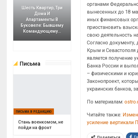
органами Федерально
Шесть Квартир, Три
вынесенных до 18 мар
Дома И
иных финансовых орг
Апартаменты В
Буковеле: Бывшему
приостановить взыск
Командующему…
свою деятельность на
Согласно документу,
Крым и Севастополя 
является получение 
Письма
Банка России и выпо
– физическими и юри
Законопроект, котор
украинских банков, з
По материалам:
ostro.
ПИСЬМА В РЕДАКЦИЮ
Читайте также:
Измен
усиление вертикали 
Cтань военкомом, не
пойди на фронт
F
Поделиться