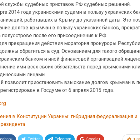
й службы судебных приставов РФ судебных решений,
та 2014 года украинскими судами в пользу украинских ба
анизаций, работавших в Крыму до указанной даты. Это по
ание долгов крымчан в пользу украинских банков, прекра
 полуострове после его присоединения к РФ.
 для прекращения действия моратория прокуроры Республ
должны обратиться в суд. Основанием для такого обращен
украинским банком и иной финансовой организацией лицен
лнение ими всех своих обязательств перед крымскими кл
дическими лицами.
ый позволит приостановить взыскание долгов крымчан в п
арегистрирован в Госдуме от 6 апреля 2015 года.
org
ения в Конституции Украины: гибридная федерализация и
Президента
acebook
Twitter
Telegram
Google+
1 0