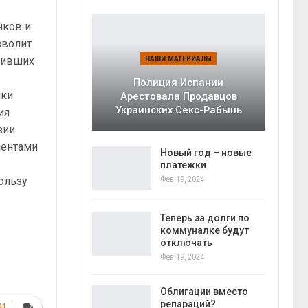
нков и
зволит
тивших
НАШИ МАТЕРИАЛЫ
Полиция Испании
ики
Арестовала Продавцов
Украинских Секс-Рабынь
ия
зии
иентами
Новый год – новые
платежки
ользу
Фев 19, 2024
Теперь за долги по
коммуналке будут
отключать
Фев 19, 2024
Облигации вместо
репараций?
01