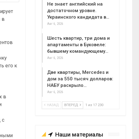
Не знает английский на
достаточном уровне.
нирует
Украинского кандидата в…
 в
Авг 6, 2026
Шесть квартир, три дома и
ентов
апартаменты в Буковеле:
бывшему командующему…
нку
Авг 6, 2026
ь его к
Две квартиры, Mercedes и
дом за 550 тысяч долларов:
НАБУ раскрыло…
Авг 6, 2026
х в
и
НАЗАД
ВПЕРЕД
1 из 17 230
 с
Наши материалы
ьными